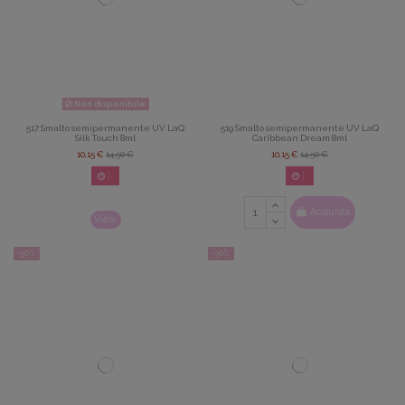
Non disponibile
517 Smalto semipermanente UV LaQ
519 Smalto semipermanente UV LaQ
Silk Touch 8ml
Caribbean Dream 8ml
10,15 €
14,50 €
10,15 €
14,50 €
02
d.
14
:
22
:
42
02
d.
14
:
22
:
42
Acquista
View
-30%
-30%