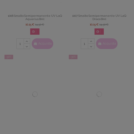
1006 Smalto Semipermanente UV LaQ
1007 Smalto Semipermanente UV LaQ
Aquarius 8ml
Draco 8ml
10,15 €
14,50 €
10,15 €
14,50 €
02
d.
14
:
22
:
42
02
d.
14
:
22
:
42
Acquista
Acquista
-30%
-30%