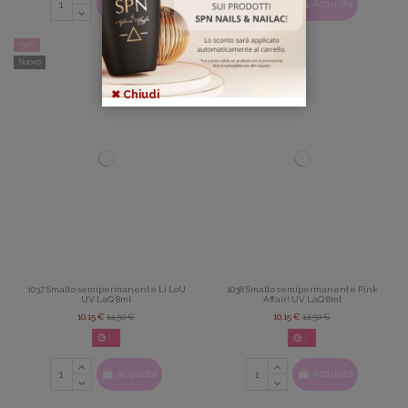
Acquista
Acquista
-30%
-30%
Nuovo
Nuovo
✖ Chiudi
1037 Smalto semipermanente Li LoU
1038 Smalto semipermanente Pink
UV LaQ 8ml
Affair! UV LaQ 8ml
10,15 €
14,50 €
10,15 €
14,50 €
02
d.
14
:
22
:
42
02
d.
14
:
22
:
42
Acquista
Acquista