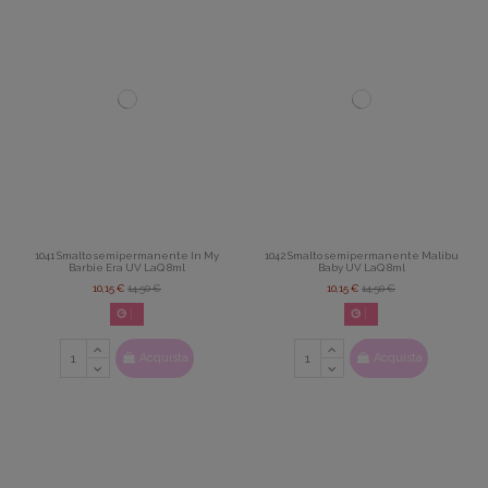
1041 Smalto semipermanente In My
1042 Smalto semipermanente Malibu
Barbie Era UV LaQ 8ml
Baby UV LaQ 8ml
10,15 €
14,50 €
10,15 €
14,50 €
02
d.
14
:
22
:
42
02
d.
14
:
22
:
42
Acquista
Acquista