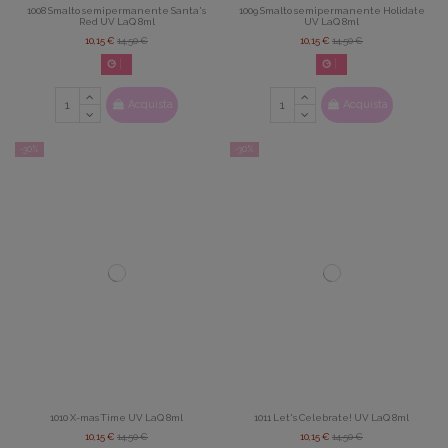
1008 Smalto semipermanente Santa's
1009 Smalto semipermanente Holidate
Red UV LaQ 8ml
UV LaQ 8ml
10,15 €
14,50 €
10,15 €
14,50 €
02
d.
14
:
22
:
42
02
d.
14
:
22
:
42
Acquista
Acquista
-30%
-30%
1010 X-mas Time UV LaQ 8ml
1011 Let's Celebrate! UV LaQ 8ml
10,15 €
14,50 €
10,15 €
14,50 €