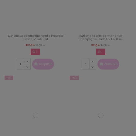
1025 smalto semipermanente Prosecco
1026 smalto semipermanente
Flash UV LaQ 8ml
Champagne Flash UV LaQ 8ml
10,15 €
14,50 €
10,15 €
14,50 €
02
d.
14
:
22
:
42
02
d.
14
:
22
:
42
Acquista
Acquista
-30%
-30%