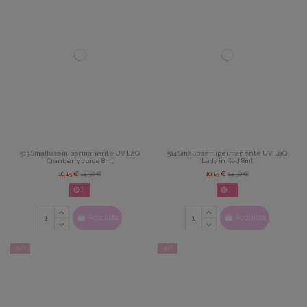
513 Smalto semipermanente UV LaQ
514 Smalto semipermanente UV LaQ
Cranberry Juice 8ml
Lady in Red 8ml
10,15 €
14,50 €
10,15 €
14,50 €
02
d.
14
:
22
:
42
02
d.
14
:
22
:
42
Acquista
Acquista
-30%
-30%