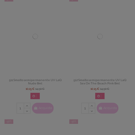
511 Smalto semipermanente UV LaQ
512 Smalto semipermanente UV LaQ
Nude 8ml
Sex On The Beach Pink 8ml
10,15 €
14,50 €
10,15 €
14,50 €
02
d.
14
:
22
:
42
02
d.
14
:
22
:
42
Acquista
Acquista
-30%
-30%