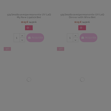
524 Smalto semipermanente UV LaQ
525 Smalto semipermanente UV LaQ
My New Lipstick 8ml
Dinner with Wine 8ml
10,15 €
14,50 €
10,15 €
14,50 €
02
d.
14
:
22
:
42
02
d.
14
:
22
:
42
Acquista
Acquista
-30%
-30%