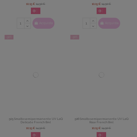
10,15 €
14,50 €
10,15 €
14,50 €
02
d.
14
:
22
:
42
02
d.
14
:
22
:
42
Acquista
Acquista
-30%
-30%
505 Smalto semipermanente UV LaQ
506 Smalto semipermanente UV LaQ
Delicate French 8ml
Rose French 8ml
10,15 €
14,50 €
10,15 €
14,50 €
02
d.
14
:
22
:
42
02
d.
14
:
22
:
42