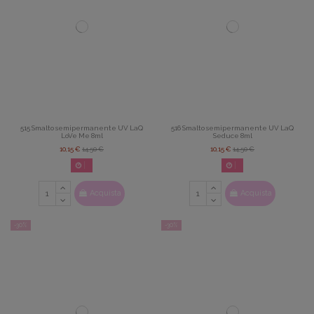
515 Smalto semipermanente UV LaQ
516 Smalto semipermanente UV LaQ
LoVe Me 8ml
Seduce 8ml
10,15 €
14,50 €
10,15 €
14,50 €
02
d.
14
:
22
:
42
02
d.
14
:
22
:
42
Acquista
Acquista
-30%
-30%