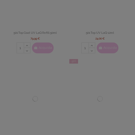
501 Top Coat UV LaQ Refill 50ml
501 Top UV LaQ 12ml
79,99 €
24,00 €
Acquista
Acquista
-30%