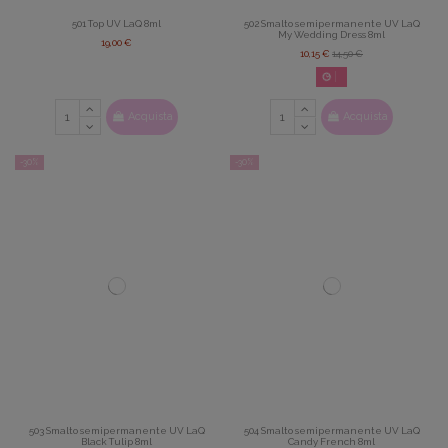
501 Top UV LaQ 8ml
502 Smalto semipermanente UV LaQ
My Wedding Dress 8ml
19,00 €
10,15 €
14,50 €
02
d.
14
:
22
:
42
Acquista
Acquista
-30%
-30%
503 Smalto semipermanente UV LaQ
504 Smalto semipermanente UV LaQ
Black Tulip 8ml
Candy French 8ml