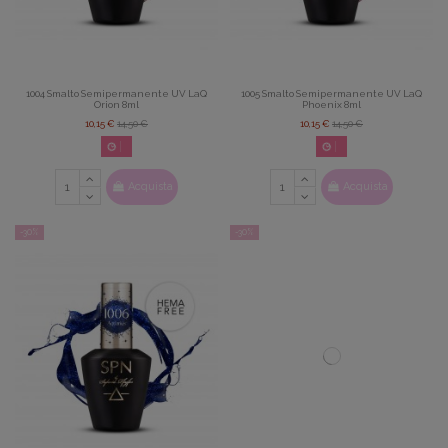
1004 Smalto Semipermanente UV LaQ
1005 Smalto Semipermanente UV LaQ
Orion 8ml
Phoenix 8ml
10,15 €
14,50 €
10,15 €
14,50 €
02
d.
14
:
22
:
42
02
d.
14
:
22
:
42
Acquista
Acquista
-30%
-30%