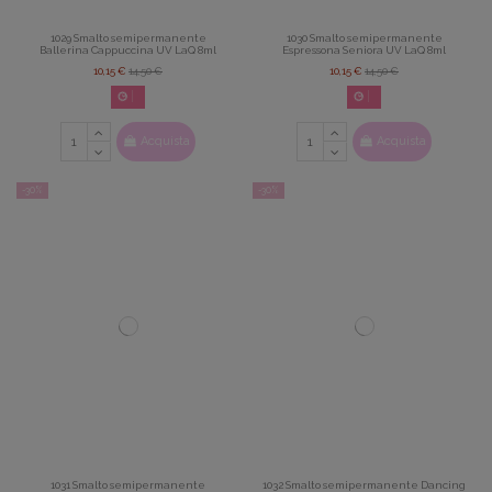
1029 Smalto semipermanente
1030 Smalto semipermanente
Ballerina Cappuccina UV LaQ 8ml
Espressona Seniora UV LaQ 8ml
10,15 €
14,50 €
10,15 €
14,50 €
02
d.
14
:
22
:
42
02
d.
14
:
22
:
42
Acquista
Acquista
-30%
-30%
1031 Smalto semipermanente
1032 Smalto semipermanente Dancing