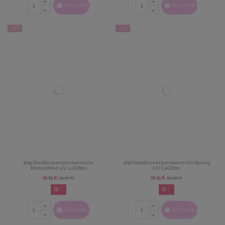
Acquista
Acquista
-30%
-30%
1015 Smalto semipermanente
1016 Smalto semipermanente Spring
PomeloNeo UV LaQ 8ml
UV LaQ 8ml
10,15 €
14,50 €
10,15 €
14,50 €
02
d.
14
:
22
:
42
02
d.
14
:
22
:
42
Acquista
Acquista