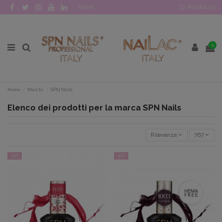
Home
Wishlist (
0
)
0
Home
Marchi
SPN Nails
Elenco dei prodotti per la marca SPN Nails
Rilevanza
767
-30%
-30%