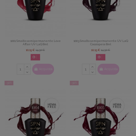
1001 Smalto semipermanente Love
1003 Smalto semipermanente UV LaQ
Affair UV LaQ 8ml
Cassiopeia 8ml
10,15 €
14,50 €
10,15 €
14,50 €
02
d.
14
:
22
:
42
02
d.
14
:
22
:
42
Acquista
Acquista
-30%
-30%