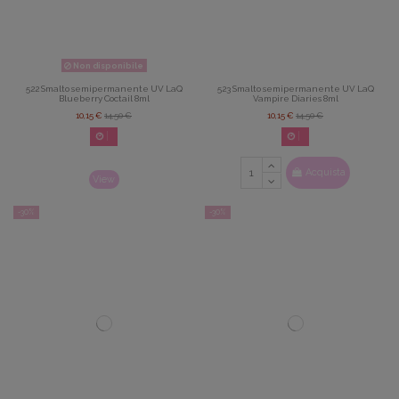
Non disponibile
522 Smalto semipermanente UV LaQ
523 Smalto semipermanente UV LaQ
Blueberry Coctail 8ml
Vampire Diaries 8ml
10,15 €
14,50 €
10,15 €
14,50 €
02
d.
14
:
22
:
42
02
d.
14
:
22
:
42
Acquista
View
-30%
-30%