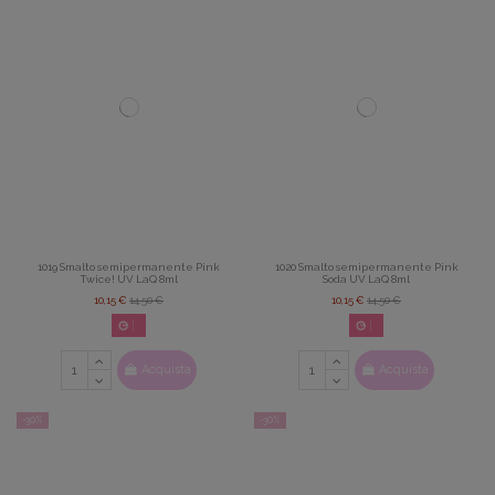
1019 Smalto semipermanente Pink
1020 Smalto semipermanente Pink
Twice! UV LaQ 8ml
Soda UV LaQ 8ml
10,15 €
14,50 €
10,15 €
14,50 €
02
d.
14
:
22
:
42
02
d.
14
:
22
:
42
Acquista
Acquista
-30%
-30%