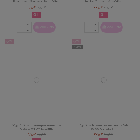
Espressona Seniora UV LaQ 8ml
in the Clouds UV LaQ 8ml
10,15 €
14,50 €
10,15 €
14,50 €
02
d.
14
:
22
:
42
02
d.
14
:
22
:
42
Acquista
Acquista
-30%
-30%
Nuovo
1033 CE Smalto semipermanente
1034 Smalto semipermanente Silk
Obsession UV LaQ 8ml
Beige UV LaQ 8ml
10,15 €
14,50 €
10,15 €
14,50 €