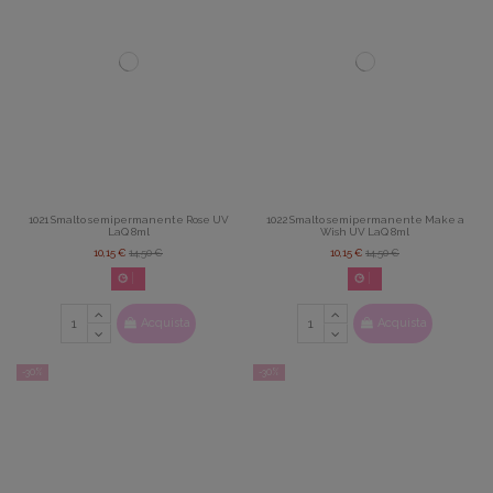
1021 Smalto semipermanente Rose UV
1022 Smalto semipermanente Make a
LaQ 8ml
Wish UV LaQ 8ml
10,15 €
14,50 €
10,15 €
14,50 €
02
d.
14
:
22
:
42
02
d.
14
:
22
:
42
Acquista
Acquista
-30%
-30%