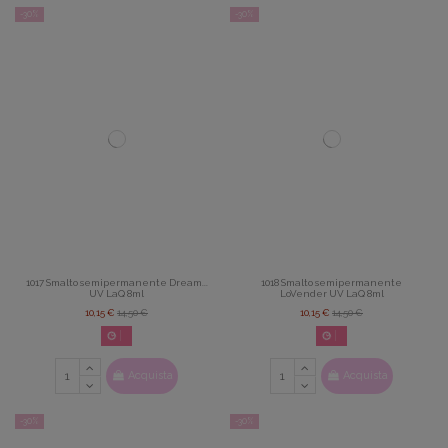
-30%
-30%
1017 Smalto semipermanente Dream...
1018 Smalto semipermanente
UV LaQ 8ml
LoVender UV LaQ 8ml
10,15 €
14,50 €
10,15 €
14,50 €
02
d.
14
:
22
:
42
02
d.
14
:
22
:
42
Acquista
Acquista
-30%
-30%