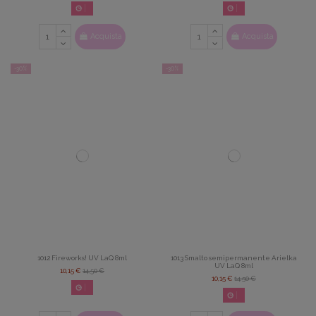
02
d.
14
:
22
:
42
02
d.
14
:
22
:
42
Acquista
Acquista
-30%
-30%
1012 Fireworks! UV LaQ 8ml
1013 Smalto semipermanente Arielka
UV LaQ 8ml
10,15 €
14,50 €
10,15 €
14,50 €
02
d.
14
:
22
:
42
02
d.
14
:
22
:
42