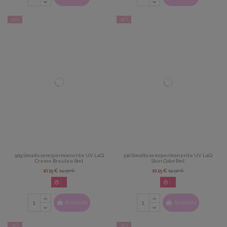
-30%
-30%
509 Smalto semipermanente UV LaQ
510 Smalto semipermanente UV LaQ
Creme Breulee 8ml
Skin Color 8ml
10,15 €
14,50 €
10,15 €
14,50 €
02
d.
14
:
22
:
42
02
d.
14
:
22
:
42
Acquista
Acquista
-30%
-30%