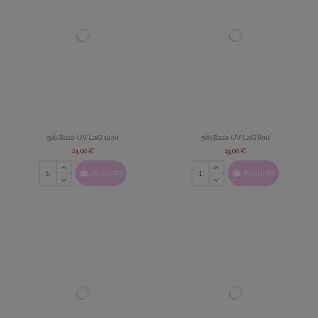
500 Base UV LaQ 12ml
500 Base UV LaQ 8ml
24,00 €
19,00 €
Acquista
Acquista