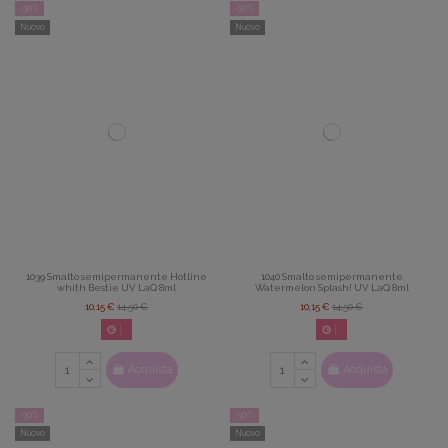
-30%
-30%
Nuovo
Nuovo
1039 Smalto semipermanente Hotline
1040 Smalto semipermanente
whith Bestie UV LaQ 8ml
Watermelon Splash! UV LaQ 8ml
10,15 €
14,50 €
10,15 €
14,50 €
02
d.
14
:
22
:
42
02
d.
14
:
22
:
42
Acquista
Acquista
-30%
-30%
Nuovo
Nuovo