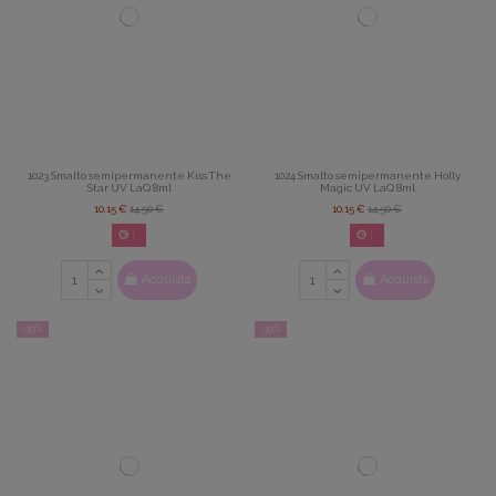
1023 Smalto semipermanente Kiss The
1024 Smalto semipermanente Holly
Star UV LaQ 8ml
Magic UV LaQ 8ml
10,15 €
14,50 €
10,15 €
14,50 €
02
d.
14
:
22
:
42
02
d.
14
:
22
:
42
Acquista
Acquista
-30%
-30%