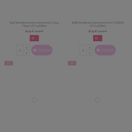
1027 Smalto semipermanente Cava
1028 Smalto semipermanente VOGUE
Flash UV LaQ 8ml
UV LaQ 8ml
10,15 €
14,50 €
10,15 €
14,50 €
02
d.
14
:
22
:
42
02
d.
14
:
22
:
42
Acquista
Acquista
-30%
-30%