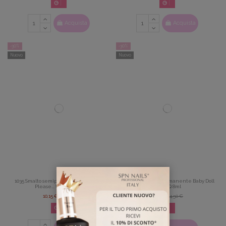
02
d.
14
:
22
:
42
02
d.
14
:
22
:
42
Acquista
Acquista
-30%
-30%
Nuovo
Nuovo
1035 Smalto semipermanente Peach
1036 Smalto semipermanente Baby Doll
Please... UV LaQ 8ml
UV LaQ 8ml
10,15 €
14,50 €
10,15 €
14,50 €
02
d.
14
:
22
:
42
02
d.
14
:
22
:
42