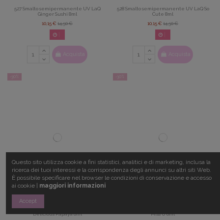
527 Smalto semipermanente UV LaQ
528 Smalto semipermanente UV LaQ So
Ginger Sushi 8ml
Cute 8ml
10,15 €
14,50 €
10,15 €
14,50 €
02
d.
14
:
22
:
42
02
d.
14
:
22
:
42
Acquista
Acquista
-30%
-30%
Questo sito utilizza cookie a fini statistici, analitici e di marketing, inclusa la
ricerca dei tuoi interessi e la corrispondenza degli annunci su altri siti Web.
È possibile specificare nel browser le condizioni di conservazione e accesso
ai cookie |
maggiori informazioni
Accept
530 Smalto semipermanente UV LAQ
531 Smalto semipermanente UV LaQ I
Delicious Papaya 8ml
Miss U 8ml