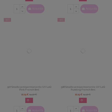
Acquista
Acquista
-30%
-30%
507 Smalto semipermanente UV LaQ
508 Smalto semipermanente UV LaQ
Pink French 8ml
Pudding French 8ml
10,15 €
14,50 €
10,15 €
14,50 €
02
d.
14
:
22
:
42
02
d.
14
:
22
:
42
Acquista
Acquista