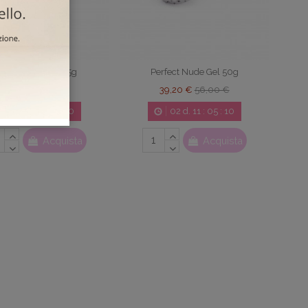
rfect Nude Gel 15g
Perfect Nude Gel 50g
17,50 €
25,00 €
39,20 €
56,00 €
02
d.
11
:
05
:
09
02
d.
11
:
05
:
09
Acquista
Acquista