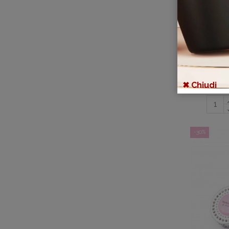
Perf
17
✖ Chiudi
-30%