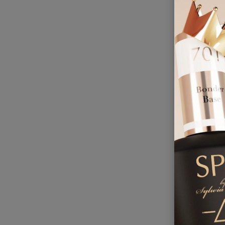
Perfe
17
-30%