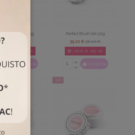
rfect Blush Gel 15g
Perfect Blush Gel 50g
17,50 €
25,00 €
39,20 €
56,00 €
02
d.
11
:
05
:
09
02
d.
11
:
05
:
09
Acquista
Acquista
-30%