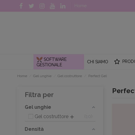
Home
SOFTWARE
PROD
CHI SIAMO
GESTIONALE
Home
Gel unghie
Gel costruttore
Perfect Gel
Perfec
Filtra per
Gel unghie
Gel costruttore
10
Densità