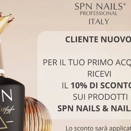
ct Beige Gel 15g
Perfect Beige Gel 50g
Pe
,50 €
25,00 €
39,20 €
56,00 €
02
d.
11
:
05
:
09
02
d.
11
:
05
:
09
Acquista
Acquista
-30%
-30%