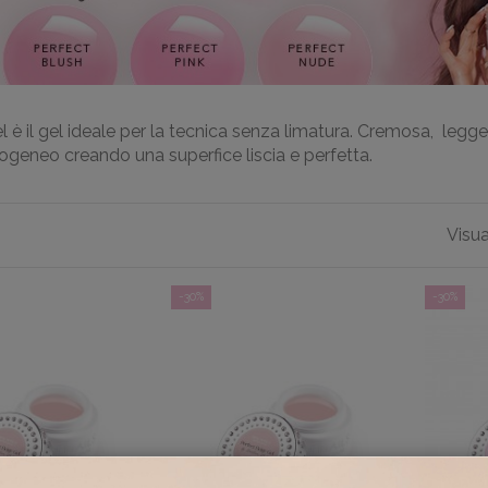
l è il gel ideale per la tecnica senza limatura. Cremosa, legg
eneo creando una superfice liscia e perfetta.
Visua
-30%
-30%