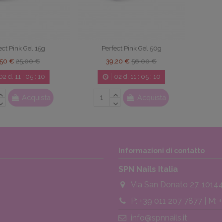
ect Pink Gel 15g
Perfect Pink Gel 50g
,50 €
25,00 €
39,20 €
56,00 €
02
d.
11
:
05
:
09
02
d.
11
:
05
:
09
Acquista
Acquista
Informazioni di contatto
SPN Nails Italia
Via San Donato 27, 10144
P: +39 011 207 7877 | M:
info@spnnails.it