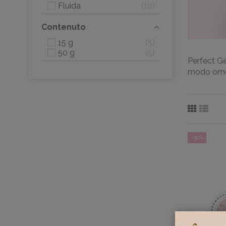
Fluida
10
Contenuto
15 g
5
50 g
5
Perfect Ge
modo omog
-30%