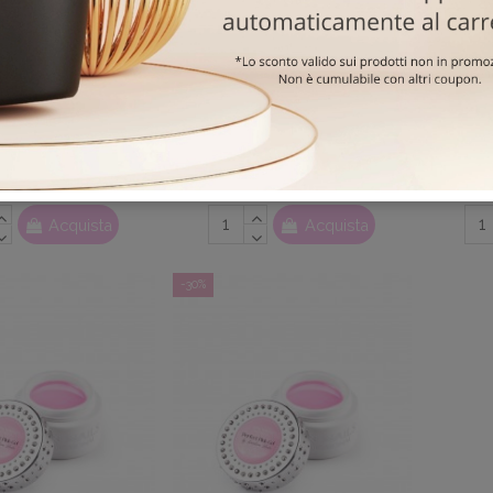
ect Milk Gel 15g
Perfect Milk Gel 50g
Pe
,50 €
25,00 €
39,20 €
56,00 €
02
d.
11
:
05
:
09
02
d.
11
:
05
:
09
Acquista
Acquista
-30%