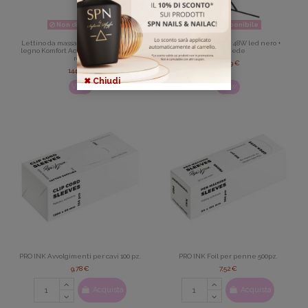
Non disponibile
Non disponibile
Lettino da massaggio pieghevole in
Luce anulare 18" 48W led nero +
legno Komfort Activ Fizjo 2 segmenti
treppiede
rosa
113,59 €
144,39 €
✖ Chiudi
View
View
PRO INK Avvolgimenti per cavi 100 pz.
PRO INK Foil per penne 500pz.
9,78 €
7,52 €
Acquista
Acquista