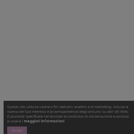
Questo sito utilizza cookie a fini statistici, analitici e di marketing, inclusa la
ricerca dei tuoi interessi e la corrispondenza degli annunci su altri siti Web.
È possibile specificare nel browser le condizioni di conservazione e accesso
ai cookie |
maggiori informazioni
Accept