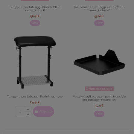
Tampone per tatuaggi Pro Ink 718 in
Tampone per tatuaggi Pro Ink 718 in
nero picche R
nero picche W
136,58 €
95,61 €
View
View
Non disponibile
Tampone per tatuaggi Pro Ink 720 nero
Vassoio degli accessori per il bracciolo
per tatuaggi Pro Ink 720
215,34 €
31,21 €
Acquista
View