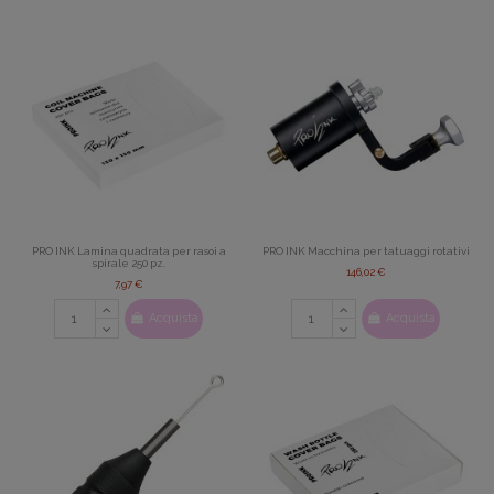
PRO INK Lamina quadrata per rasoi a
PRO INK Macchina per tatuaggi rotativi
spirale 250 pz.
146,02 €
7,97 €
Acquista
Acquista