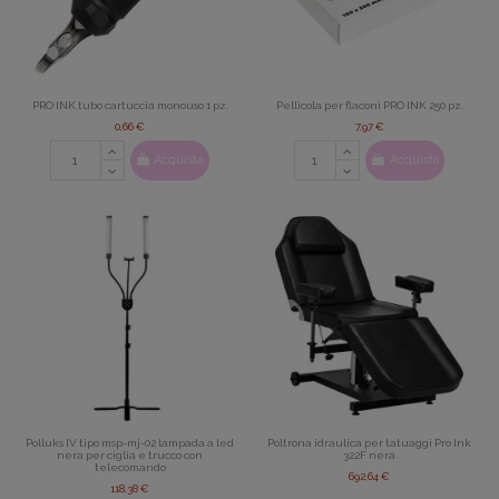
PRO INK tubo cartuccia monouso 1 pz.
Pellicola per flaconi PRO INK 250 pz.
0,66 €
7,97 €
Acquista
Acquista
Polluks IV tipo msp-mj-02 lampada a led
Poltrona idraulica per tatuaggi Pro Ink
nera per ciglia e trucco con
322F nera
telecomando
692,64 €
118,38 €