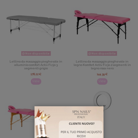
Non disponibile
Non disponibile
Lettino da massaggio pieghevole in
Lettino da massaggio pieghevole in
alluminio comfort Activ Fizjo 3
legno Komfort Activ Fizjo 2 segmenti in
segmenti grigio
legno rosa nero
178,22 €
144,39 €
View
View