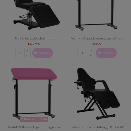
Pro Ink 612 tattoo chair nero
Pro Ink 718 bracciolo per tatuaggi nero
1.042,55 €
95,61 €
Acquista
Acquista
Non disponibile
Pro Ink 718 bracciolo per tatuaggi rosa
Sedia elettrica per tatuaggi Pro Ink 610
nero