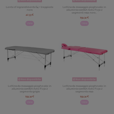
Non disponibile
Non disponibile
Lente d'ingrandimento S4 + treppiede
Lettino da massaggio pieghevole in
nero
alluminio comfort Activ Fizjo 2
segmenti rosa nero...
42,33 €
159,34 €
View
View
Non disponibile
Non disponibile
Lettino da massaggio pieghevole in
Lettino da massaggio pieghevole in
alluminio comfort Activ Fizjo 2
alluminio comfort Activ Fizjo 2
segmento grigio
segmento rosa
159,34 €
159,34 €
View
View