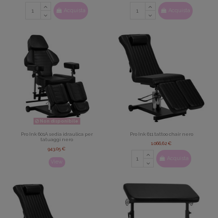
Acquista
Acquista
Non disponibile
Pro Ink 601A sedia idraulica per
Pro Ink 611 tattoo chair nero
tatuaggi nero
1.066,62 €
943,05 €
Acquista
View