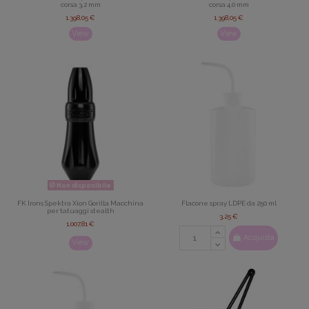
corsa 3,2 mm
corsa 4,0 mm
1.398,05 €
1.398,05 €
View
View
Non disponibile
FK Irons Spektra Xion Gorilla Macchina
Flacone spray LDPE da 250 ml
per tatuaggi stealth
3,25 €
1.007,81 €
Acquista
View