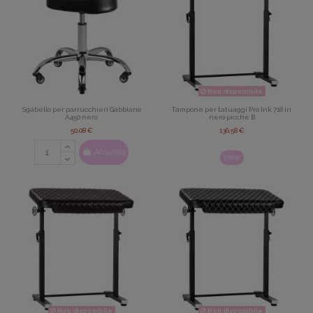
Non disponibile
Sgabello per parrucchieri Gabbiano
Tampone per tatuaggi Pro Ink 718 in
A450 nero
nero picche B
50,08 €
136,58 €
Acquista
View
Non disponibile
Non disponibile