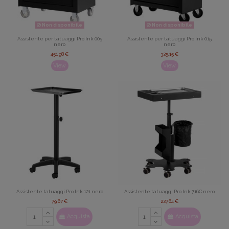
Non disponibile
Non disponibile
Assistente per tatuaggi Pro Ink 005
Assistente per tatuaggi Pro Ink 015
nero
nero
451,98 €
325,15 €
View
View
Assistente tatuaggi Pro Ink 121 nero
Assistente tatuaggi Pro Ink 716C nero
79,67 €
227,64 €
Acquista
Acquista