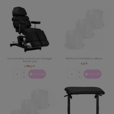
Azzurro sedia elettrica per tatuaggi
Bicchieri d'inchiostro L 1000 pz.
Pro Ink 3710
9,33 €
1.788,57 €
Acquista
Acquista