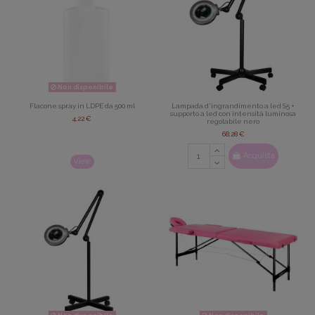
Non disponibile
Flacone spray in LDPE da 500 ml
Lampada d'ingrandimento a led S5 +
supporto a led con intensità luminosa
4,22 €
regolabile nero
68,28 €
Acquista
View