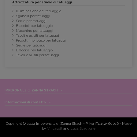
Attrezzatura per studio di tatuaggi
Illuminazione del tatuaggio
Sgabelli per tatuaggi
Sedie per tatuaggi
Braccioli per tatuaggio
Macchine per tatuaggi
Tavoli e ausili per tatuaggi
Prodotti monouso per tatuaggi
Sedie per tatuaggi
Braccioli per tatuaggio
Tavoli e ausili per tatuaggi
IMPERONAILS di ZANNA STRACH
Informazioni di contatto
Copyright © 2024 Imperonails di Zanna Strach - P. Iva IT11192560016 - Made
by
Vincasoft
and
Luca Scaglione