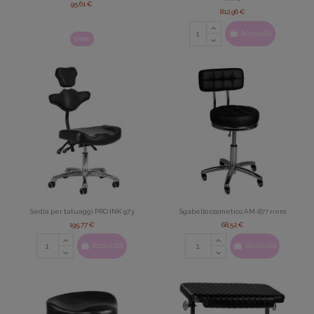
95,61 €
812,96 €
Acquista
View
Sedia per tatuaggi PRO INK 973
Sgabello cosmetico AM-877 nero
195,77 €
68,52 €
Acquista
Acquista