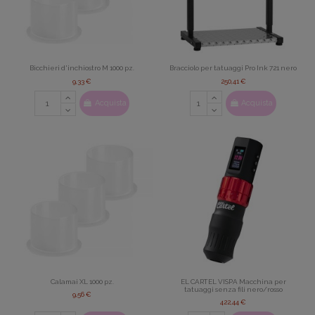
Bicchieri d'inchiostro M 1000 pz.
Bracciolo per tatuaggi Pro Ink 721 nero
9,33 €
250,41 €
Acquista
Acquista
Calamai XL 1000 pz.
EL CARTEL VISPA Macchina per
tatuaggi senza fili nero/rosso
9,56 €
422,44 €