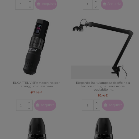
Acquista
Acquista
EL CARTEL VISPA macchina per
Elegante 801-tl lampada da officina a
tatuaggi cordless nero
led con impugnatura a morsa
regolabile in...
422,44 €
86,50 €
Acquista
Acquista