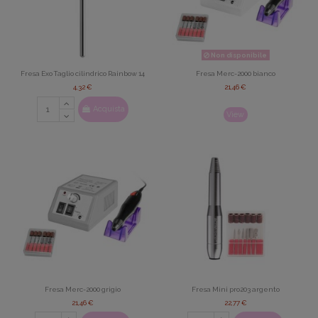
Non disponibile
Fresa Exo Taglio cilindrico Rainbow 14
Fresa Merc-2000 bianco
4,32 €
21,46 €
Acquista
View
Fresa Merc-2000 grigio
Fresa Mini pro203 argento
21,46 €
22,77 €