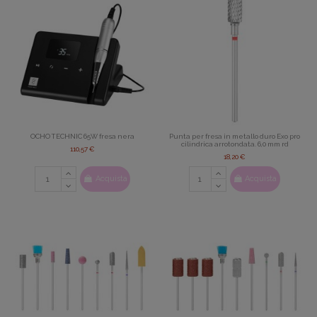
OCHO TECHNIC 65W fresa nera
Punta per fresa in metallo duro Exo pro
cilindrica arrotondata. 6,0 mm rd
110,57 €
18,20 €
Acquista
Acquista