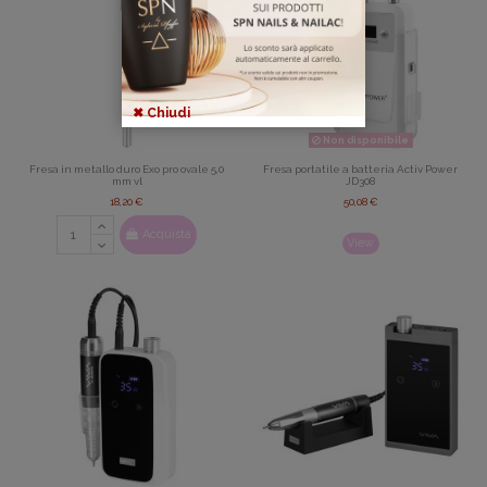
✖ Chiudi
Non disponibile
Fresa in metallo duro Exo pro ovale 5,0
Fresa portatile a batteria Activ Power
mm vl
JD308
18,20 €
50,08 €
Acquista
View