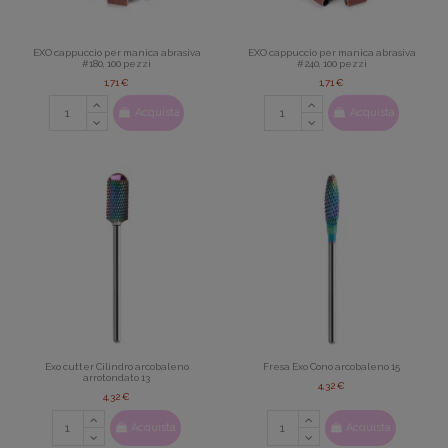
EXO cappuccio per manica abrasiva
EXO cappuccio per manica abrasiva
#180, 100 pezzi
#240, 100 pezzi
1,71 €
1,71 €
Acquista
Acquista
Exo cutter Cilindro arcobaleno
Fresa Exo Cono arcobaleno 15
arrotondato 13
4,32 €
4,32 €
Acquista
Acquista