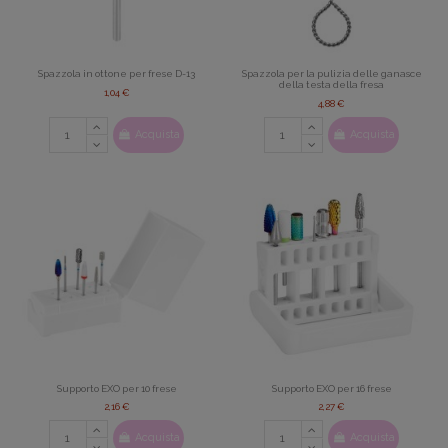
Spazzola in ottone per frese D-13
Spazzola per la pulizia delle ganasce
della testa della fresa
1,04 €
4,88 €
Acquista
Acquista
Supporto EXO per 10 frese
Supporto EXO per 16 frese
2,16 €
2,27 €
Acquista
Acquista