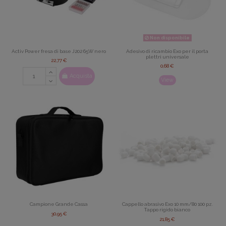
Non disponibile
Activ Power fresa di base J202 65W nero
Adesivo di ricambio Exo per il porta
plettri universale
22,77 €
0,68 €
Acquista
View
Campione Grande Cassa
Cappello abrasivo Exo 10 mm/80 100 pz.
Tappo rigido bianco
30,95 €
21,85 €