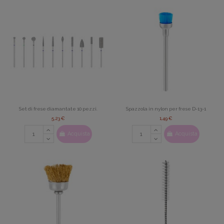
Set di frese diamantate 10 pezzi.
Spazzola in nylon per frese D-13-1
5,23 €
1,49 €
Acquista
Acquista