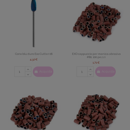
Cono blu duro Exo Cutter 06
EXO cappuccio per manica abrasiva
#80, 100 pezzi
4,32 €
1,71 €
Acquista
Acquista