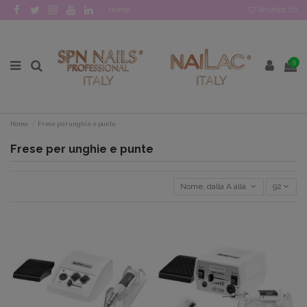
Home
Wishlist (
0
)
0
Home
Frese per unghie e punte
Frese per unghie e punte
Nome, dalla A alla Z
92