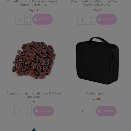
Cappello abrasivo Exo 10 mm/220 500 pz.
Cappello abrasivo Exo 13 mm/60 10 pz.
Tappo rigido bianco
Tappo rigido bianco
105,18 €
2,73 €
Acquista
Acquista
Cappello per manica abrasiva EXO #120,
Caso campione
100 pezzi
12,52 €
1,71 €
Acquista
Acquista