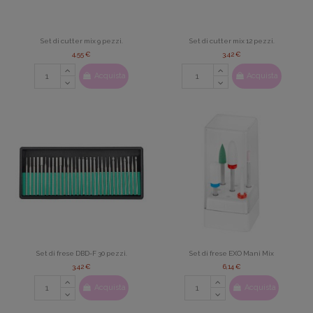
Set di cutter mix 9 pezzi.
Set di cutter mix 12 pezzi.
4,55 €
3,42 €
Acquista
Acquista
Set di frese DBD-F 30 pezzi.
Set di frese EXO Mani Mix
3,42 €
6,14 €
Acquista
Acquista