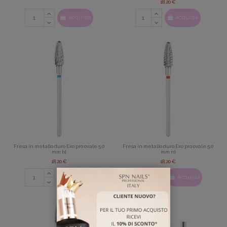
18,20 €
Acquista
Acquista
Fresa in metallo duro Exo pro ovale 5,0
Fresa in metallo duro Exo pro ovale 5,0
mm bl
mm rd
18,20 €
18,20 €
Acquista
Acquista