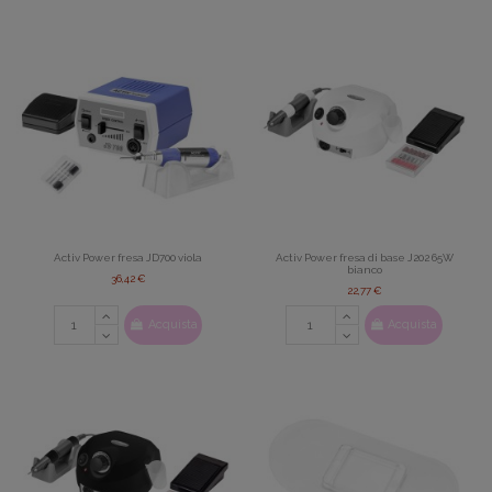
Activ Power fresa JD700 viola
Activ Power fresa di base J202 65W
bianco
36,42 €
22,77 €
Acquista
Acquista