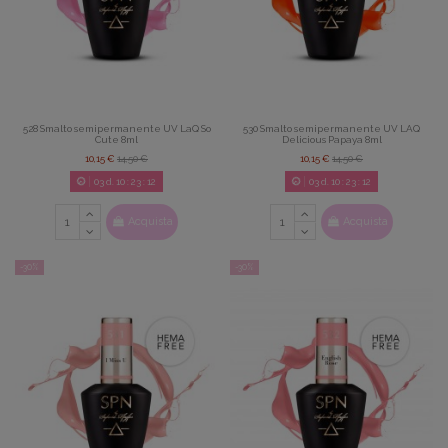
528 Smalto semipermanente UV LaQ So
530 Smalto semipermanente UV LAQ
Cute 8ml
Delicious Papaya 8ml
10,15 €
14,50 €
10,15 €
14,50 €
03
d.
10
:
23
:
08
03
d.
10
:
23
:
08
Acquista
Acquista
-30%
-30%