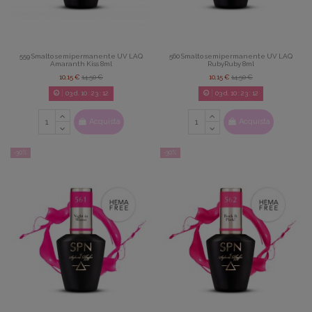
559 Smalto semipermanente UV LAQ
560 Smalto semipermanente UV LAQ
Amaranth Kiss 8ml
RubyRuby 8ml
10,15 €
14,50 €
10,15 €
14,50 €
03
d.
10
:
23
:
11
03
d.
10
:
23
:
11
Acquista
Acquista
-30%
-30%