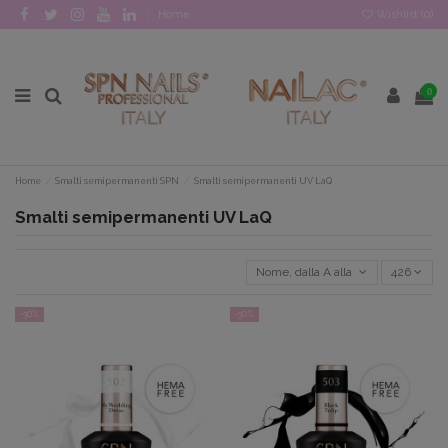
Home
Wishlist (
0
)
0
Home
Smalti semipermanenti SPN
Smalti semipermanenti UV LaQ
Smalti semipermanenti UV LaQ
Nome, dalla A alla Z
426
-30%
-30%