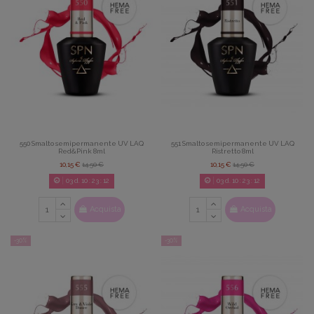
550 Smalto semipermanente UV LAQ
551 Smalto semipermanente UV LAQ
Red&Pink 8ml
Ristretto 8ml
10,15 €
14,50 €
10,15 €
14,50 €
03
d.
10
:
23
:
11
03
d.
10
:
23
:
11
Acquista
Acquista
-30%
-30%