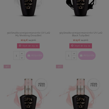
502 Smalto semipermanente UV LaQ
503 Smalto semipermanente UV LaQ
My Wedding Dress 8ml
Black Tulip 8ml
10,15 €
14,50 €
10,15 €
14,50 €
03
d.
10
:
23
:
09
03
d.
10
:
23
:
09
Acquista
Acquista
-30%
-30%