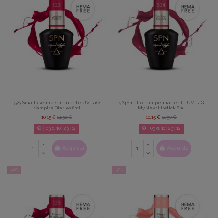
523 Smalto semipermanente UV LaQ
524 Smalto semipermanente UV LaQ
Vampire Diaries 8ml
My New Lipstick 8ml
10,15 €
14,50 €
10,15 €
14,50 €
03
d.
10
:
23
:
08
03
d.
10
:
23
:
08
Acquista
Acquista
-30%
-30%