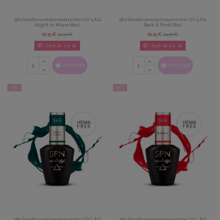
561 Smalto semipermanente UV LAQ
562 Smalto semipermanente UV LAQ
Night in Miami 8ml
Rock It Pink! 8ml
10,15 €
14,50 €
10,15 €
14,50 €
03
d.
10
:
23
:
11
03
d.
10
:
23
:
11
Acquista
Acquista
-30%
-30%
565 Smalto semipermanente UV LAQ
569 Smalto semipermanente UV LAQ