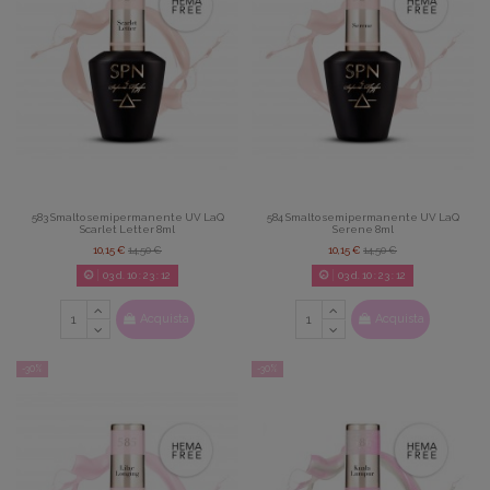
583 Smalto semipermanente UV LaQ
584 Smalto semipermanente UV LaQ
Scarlet Letter 8ml
Serene 8ml
10,15 €
14,50 €
10,15 €
14,50 €
03
d.
10
:
23
:
11
03
d.
10
:
23
:
11
Acquista
Acquista
-30%
-30%