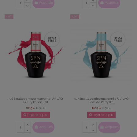
Acquista
Acquista
-30%
-30%
576 Smalto semipermanente UV LAQ
577 Smalto semipermanente UV LAQ
Pretty Poison 8ml
Seaside Party 8ml
10,15 €
14,50 €
10,15 €
14,50 €
03
d.
10
:
23
:
11
03
d.
10
:
23
:
11
Acquista
Acquista