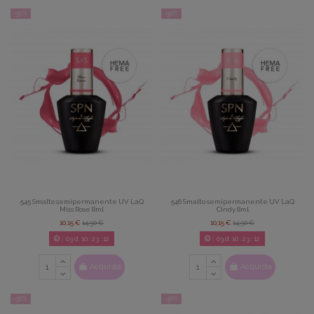
-30%
-30%
545 Smalto semipermanente UV LaQ
546 Smalto semipermanente UV LaQ
Miss Rose 8ml
Cindy 8ml
10,15 €
14,50 €
10,15 €
14,50 €
03
d.
10
:
23
:
11
03
d.
10
:
23
:
11
Acquista
Acquista
-30%
-30%