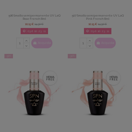
506 Smalto semipermanente UV LaQ
507 Smalto semipermanente UV LaQ
Rose French 8ml
Pink French 8ml
10,15 €
14,50 €
10,15 €
14,50 €
03
d.
10
:
23
:
09
03
d.
10
:
23
:
09
Acquista
Acquista
-30%
-30%