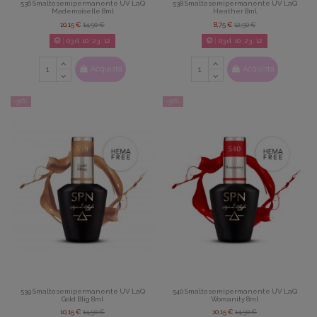
536 Smalto semipermanente UV LaQ
538 Smalto semipermanente UV LaQ
Mademoiselle 8ml
Heather 8ml
10,15 €
14,50 €
8,75 €
12,50 €
03
d.
10
:
23
:
11
03
d.
10
:
23
:
11
Acquista
Acquista
-30%
-30%
539 Smalto semipermanente UV LaQ
540 Smalto semipermanente UV LaQ
Gold Blig 8ml
Womanity 8ml
10,15 €
14,50 €
10,15 €
14,50 €