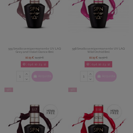
555 Smalto semipermanente UV LAQ
556 Smalto semipermanente UV LAQ
Grey and Violet Dance 8ml
Wild Orchid 8ml
10,15 €
14,50 €
10,15 €
14,50 €
03
d.
10
:
23
:
11
03
d.
10
:
23
:
11
Acquista
Acquista
-30%
-30%