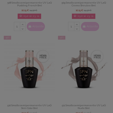
508 Smalto semipermanente UV LaQ
509 Smalto semipermanente UV LaQ
Pudding French 8ml
Creme Breulee 8ml
10,15 €
14,50 €
10,15 €
14,50 €
03
d.
10
:
23
:
09
03
d.
10
:
23
:
09
Acquista
Acquista
-30%
-30%
510 Smalto semipermanente UV LaQ
511 Smalto semipermanente UV LaQ
Skin Color 8ml
Nude 8ml
10,15 €
14,50 €
10,15 €
14,50 €