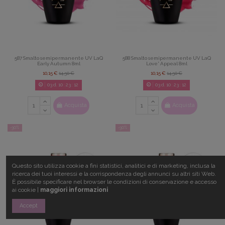
587 Smalto semipermanente UV LaQ
588 Smalto semipermanente UV LaQ
Early Autumn 8ml
Love' Appeal 8ml
10,15 €
14,50 €
10,15 €
14,50 €
03
d.
10
:
23
:
11
03
d.
10
:
23
:
11
Acquista
Acquista
-30%
-30%
Questo sito utilizza cookie a fini statistici, analitici e di marketing, inclusa la
ricerca dei tuoi interessi e la corrispondenza degli annunci su altri siti Web.
È possibile specificare nel browser le condizioni di conservazione e accesso
ai cookie |
maggiori informazioni
Accept