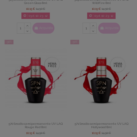
Green Glass 8ml
WildFire 8ml
10,15 €
14,50 €
10,15 €
14,50 €
03
d.
10
:
23
:
11
03
d.
10
:
23
:
11
Acquista
Acquista
-30%
-30%
570 Smalto semipermanente UV LAQ
571 Smalto semipermanente UV LAQ
Rouge Red 8ml
Hollywood 8ml
10,15 €
14,50 €
10,15 €
14,50 €