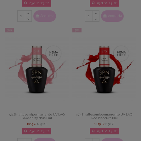
03
d.
10
:
23
:
11
03
d.
10
:
23
:
11
Acquista
Acquista
-30%
-30%
574 Smalto semipermanente UV LAQ
575 Smalto semipermanente UV LAQ
Powder My Nose 8ml
Red Pleasure 8ml
10,15 €
14,50 €
10,15 €
14,50 €
03
d.
10
:
23
:
11
03
d.
10
:
23
:
11