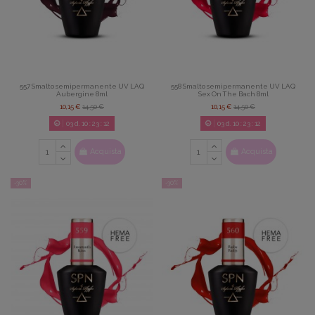
557 Smalto semipermanente UV LAQ
558 Smalto semipermanente UV LAQ
Aubergine 8ml
Sex On The Bach 8ml
10,15 €
14,50 €
10,15 €
14,50 €
03
d.
10
:
23
:
11
03
d.
10
:
23
:
11
Acquista
Acquista
-30%
-30%