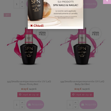
Acquista
Acquista
-30%
-30%
✖ Chiudi
543 Smalto semipermanente UV LaQ
544 Smalto semipermanente UV LaQ
Neon Pinky 8ml
Baby Girl 8ml
10,15 €
14,50 €
10,15 €
14,50 €
03
d.
10
:
23
:
11
03
d.
10
:
23
:
11
Acquista
Acquista