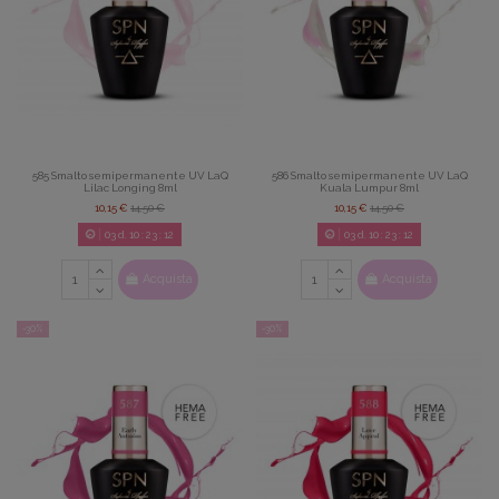
585 Smalto semipermanente UV LaQ
586 Smalto semipermanente UV LaQ
Lilac Longing 8ml
Kuala Lumpur 8ml
10,15 €
14,50 €
10,15 €
14,50 €
03
d.
10
:
23
:
11
03
d.
10
:
23
:
11
Acquista
Acquista
-30%
-30%