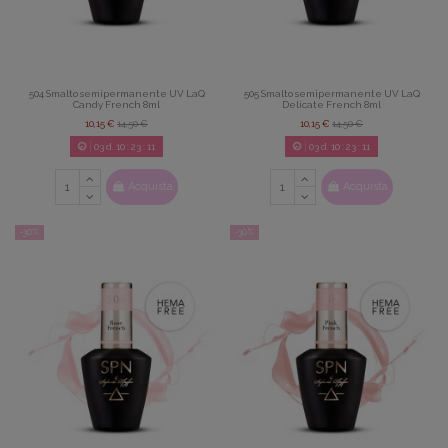
504 Smalto semipermanente UV LaQ
505 Smalto semipermanente UV LaQ
Candy French 8ml
Delicate French 8ml
10,15 €
14,50 €
10,15 €
14,50 €
03
d.
10
:
23
:
09
03
d.
10
:
23
:
09
Acquista
Acquista
-30%
-30%