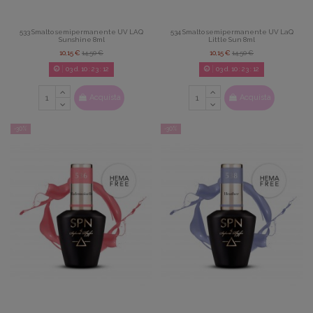
533 Smalto semipermanente UV LAQ
534 Smalto semipermanente UV LaQ
Sunshine 8ml
Little Sun 8ml
10,15 €
14,50 €
10,15 €
14,50 €
03
d.
10
:
23
:
11
03
d.
10
:
23
:
11
Acquista
Acquista
-30%
-30%