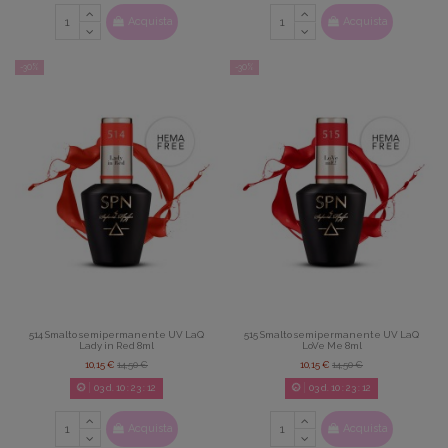
Acquista
Acquista
-30%
-30%
514 Smalto semipermanente UV LaQ
515 Smalto semipermanente UV LaQ
Lady in Red 8ml
LoVe Me 8ml
10,15 €
14,50 €
10,15 €
14,50 €
03
d.
10
:
23
:
08
03
d.
10
:
23
:
08
Acquista
Acquista