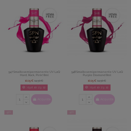
547 Smalto semipermanente UV LaQ
548 Smalto semipermanente UV LaQ
Hard, Rock, Pink! 8ml
Purple Diamond 8ml
10,15 €
14,50 €
10,15 €
14,50 €
03
d.
10
:
23
:
11
03
d.
10
:
23
:
11
Acquista
Acquista
-30%
-30%