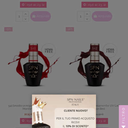
03
d.
10
:
23
:
11
03
d.
10
:
23
:
11
Acquista
Acquista
-30%
-30%
541 Smalto semipermanente UV LaQ
542 Smalto semipermanente UV LaQ
FILTRO
MonteVerdi 8ml
My Passion 8ml
10,15 €
14,50 €
10,15 €
14,50 €
03
d.
10
:
23
:
11
03
d.
10
:
23
:
11