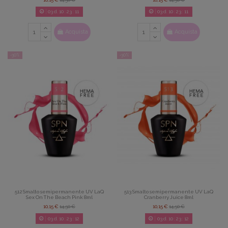
03
d.
10
:
23
:
08
03
d.
10
:
23
:
08
Acquista
Acquista
-30%
-30%
512 Smalto semipermanente UV LaQ
513 Smalto semipermanente UV LaQ
Sex On The Beach Pink 8ml
Cranberry Juice 8ml
10,15 €
14,50 €
10,15 €
14,50 €
03
d.
10
:
23
:
08
03
d.
10
:
23
:
08