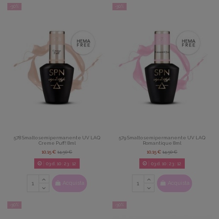
-30%
-30%
578 Smalto semipermanente UV LAQ
579 Smalto semipermanente UV LAQ
Creme Puff! 8ml
Romantique 8ml
10,15 €
14,50 €
10,15 €
14,50 €
03
d.
10
:
23
:
11
03
d.
10
:
23
:
11
Acquista
Acquista
-30%
-30%