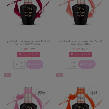
525 Smalto semipermanente UV LaQ
527 Smalto semipermanente UV LaQ
Dinner with Wine 8ml
Ginger Sushi 8ml
10,15 €
14,50 €
10,15 €
14,50 €
03
d.
10
:
23
:
08
03
d.
10
:
23
:
08
Acquista
Acquista
-30%
-30%