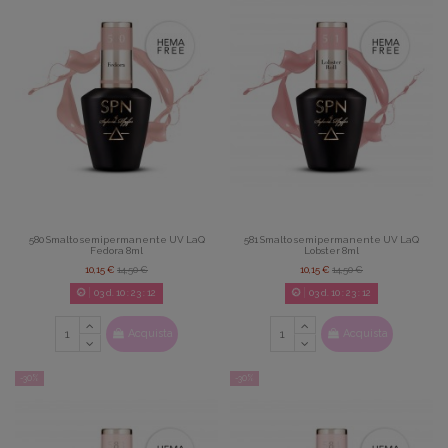
580 Smalto semipermanente UV LaQ
581 Smalto semipermanente UV LaQ
Fedora 8ml
Lobster 8ml
10,15 €
14,50 €
10,15 €
14,50 €
03
d.
10
:
23
:
11
03
d.
10
:
23
:
11
Acquista
Acquista
-30%
-30%