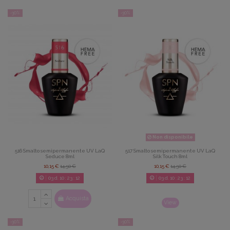
-30%
-30%
Non disponibile
516 Smalto semipermanente UV LaQ
517 Smalto semipermanente UV LaQ
Seduce 8ml
Silk Touch 8ml
10,15 €
14,50 €
10,15 €
14,50 €
03
d.
10
:
23
:
08
03
d.
10
:
23
:
08
Acquista
View
-30%
-30%