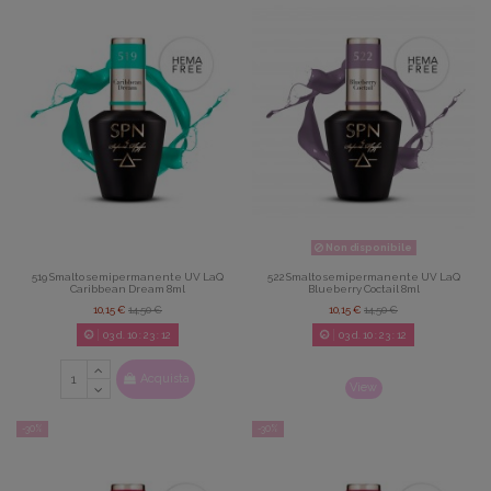
Non disponibile
519 Smalto semipermanente UV LaQ
522 Smalto semipermanente UV LaQ
Caribbean Dream 8ml
Blueberry Coctail 8ml
10,15 €
14,50 €
10,15 €
14,50 €
03
d.
10
:
23
:
08
03
d.
10
:
23
:
08
Acquista
View
-30%
-30%