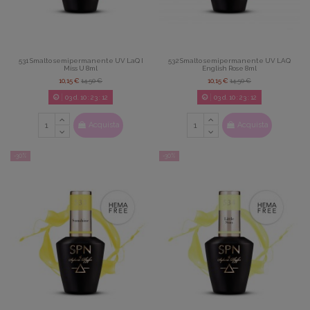
531 Smalto semipermanente UV LaQ I
532 Smalto semipermanente UV LAQ
Miss U 8ml
English Rose 8ml
10,15 €
14,50 €
10,15 €
14,50 €
03
d.
10
:
23
:
08
03
d.
10
:
23
:
11
Acquista
Acquista
-30%
-30%