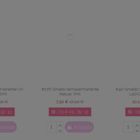
rmanente UV
#178 Smalto semipermanente
840 Smalto
8ml
NaiLac 7ml
LaQ 
50 €
7,50 €
12,50 €
10,
:
33
:
12
03
d.
05
:
39
:
12
0
cquista
Acquista