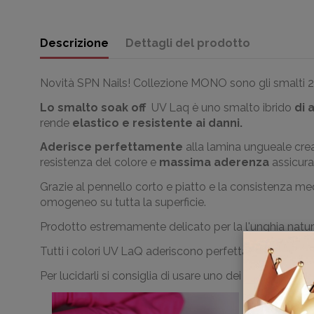
Descrizione
Dettagli del prodotto
Novità SPN Nails! Collezione MONO sono gli smalti 2i
Lo smalto soak off
UV Laq è uno smalto ibrido
di 
rende
elastico e resistente a
i danni.
Aderisce perfettamente
alla lamina ungueale crea
resistenza del colore e
massima aderenza
assicura
Grazie al pennello corto e piatto e la consistenza m
omogeneo su tutta la superficie.
Prodotto estremamente delicato per la l'unghia natur
Tutti i colori
UV LaQ
aderiscono perfettamente
con
l'
Per lucidarli si consiglia di usare uno dei Top della c