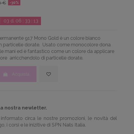
0 €
-30%
03
d.
06
:
33
:
12
permanente
917 Mono Gold è un colore bianco
n particelle dorate.
Usato come monocolore
dona
lle mani ed è fantastico come un colore da applicare
lore arricchendolo di particelle dorate.
Acquista
la nostra newletter.
informato circa le nostre promozioni, le novità del
, i corsi e le inizitive di SPN Nails Italia.