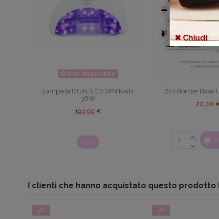
✖ Chiudi
Non disponibile
Lampada DUAL LED SPN Nails
701 Bonder Base 
36W
20,00 
199,99 €
A
View
I clienti che hanno acquistato questo prodott
-30%
-30%