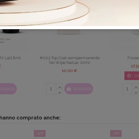
UV LaQ 8ml
#003 Top Coat semipermanente
Froze
No Wipe NaiLac 10ml
€
17,
10,00 €
0
cquista
Acquista
o hanno comprato anche:
-40%
-30%