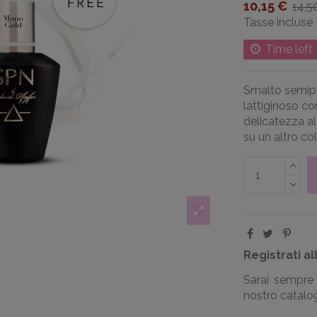
10,15 €
14,5
Tasse incluse
Time left
Smalto semi
lattiginoso co
delicatezza a
su un altro co
Registrati al
Sarai sempre 
nostro catalogo