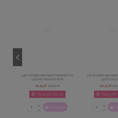
te UV
542 Smalto semipermanente UV
715 Smalto semipe
LaQ My Passion 8ml
LaQ Dune 
10,15 €
14,50 €
10,15 €
14,
03
d.
06
:
33
:
12
03
d.
06
a
Acquista
A