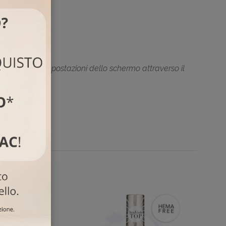
 dovute dalle impostazio
ni dello schermo attraverso il