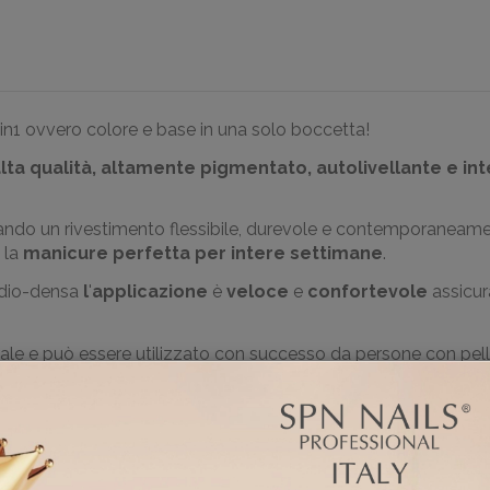
n1 ovvero colore e base in una solo boccetta!
alta qualità, altamente pigmentato, autolivellante e i
ndo un rivestimento flessibile,
durevole e
contemporaneament
 la
manicure perfetta per intere settimane
.
edio-densa
l
'
applicazione
è
veloce
e
confortevole
assicu
ale e può essere utilizzato con successo da persone con pelle
unghia naturale, gel, acril gel e acrilico
,
non seccano e no
ollezione UV LaQ: UltraViolet Top Coat
,
501 Top UV LaQ
con 