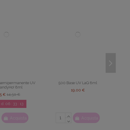
 semipermanente UV
500 Base UV LaQ 8ml
CandyHo! 8ml
19,00 €
15 €
14,50 €
3
d.
06
:
33
:
12
Acquista
Acquista