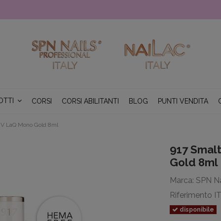
OTTI
CORSI
CORSI ABILITANTI
BLOG
PUNTI VENDITA
UV LaQ Mono Gold 8ml
917 Smal
Gold 8ml
Marca:
SPN Na
Riferimento
I
disponibile