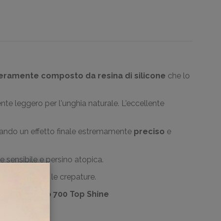
nteramente composto da resina di silicone
che lo
e leggero per l'unghia naturale.
L'eccellente
rando un effetto finale estremamente
preciso
e
 sensibile e persino atopica.
n provocano le crepature.
dispersione o
700 Top Shine