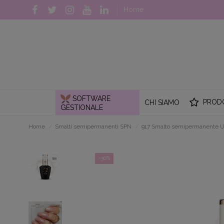
Home
SOFTWARE
PROD
CHI SIAMO
GESTIONALE
Home
Smalti semipermanenti SPN
917 Smalto semipermanente 
-30%