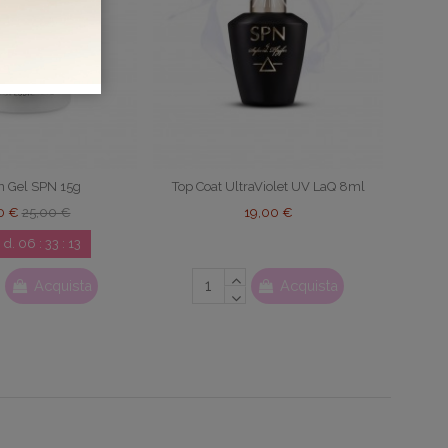
n Gel SPN 15g
Top Coat UltraViolet UV LaQ 8ml
50 €
25,00 €
19,00 €
3
d.
06
:
33
:
12
Acquista
Acquista