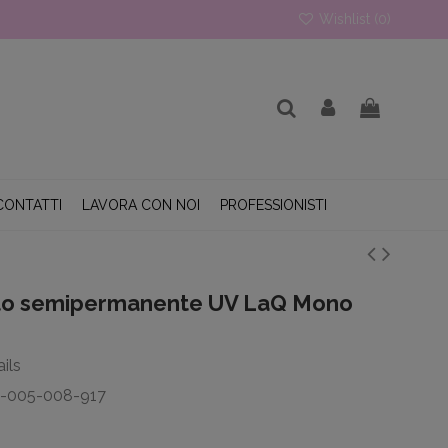
Wishlist (
0
)
CONTATTI
LAVORA CON NOI
PROFESSIONISTI
to semipermanente UV LaQ Mono
ils
T-005-008-917