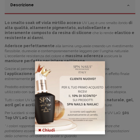
Descrizione
Lo smalto soak off viola mirtillo acceso
UV Laq è uno smalto ibrido
di
alta qualità, altamente pigmentato, autolivellante e
interamente composto da resina di silicone
che lo rende
elastico e
resistente a
i danni.
Aderisce perfettamente
alla lamina ungueale creando un rivestimento
flessibile,
durevole e
contemporaneamente leggero per l'unghia naturale.
L'eccellente resistenza del colore e
massima aderenza
assicura la
manicure perfetta per intere settimane
.
Grazie al pennello corto e piatto e la consistenza medio-densa
l
'
applicazione
è
veloce
e
confortevole
assicurando un effetto finale
estremamente
preciso
e omogeneo su tutta la superficie.
Prodotto estremamente delicato per la l'unghia naturale e può essere
utilizzato con successo da persone con pelle sensibile e persino atopica.
Tutti i colori
UV LaQ
aderiscono perfettamente
con
l'
unghia naturale, gel,
acril gel e acrilico
,
non seccano e non provocano le crepature.
Per lucidarli si consiglia di usare uno dei Top della collezione UV LaQ:
501
Top UV LaQ
con dispersione o
700 Top Shine
* i colori rappresentati in foto sono realistici; le leggere differenze che
✖ Chiudi
potrebbero essere riscontrate potrebbero essere dovute dalle impostazio
ni
dello schermo attraverso il quale si guarda.