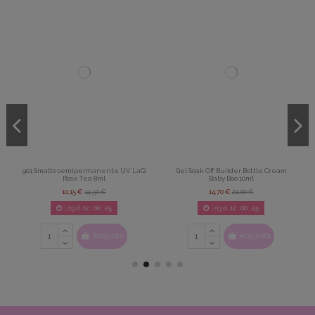
901 Smalto semipermanente UV LaQ
Gel Soak Off Builder Bottle Cream
Rose Tea 8ml
Baby Boo 10ml
10,15 €
14,50 €
14,70 €
21,00 €
03
d.
12
:
00
:
25
03
d.
12
:
00
:
25
Acquista
Acquista