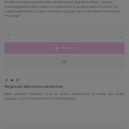
Smalto semipermanente
viola mirtillo acceso
929 Berry More - questo
lussureggiante colore viola è un'esplosione di gusto e lode del colore!
Un
colore audace per chi cerca il brivido e il gusto per la vita!
Berry More grida:
"Più viola!"
Acquista
Registrati alla nostra newletter.
Sarai sempre informato circa le nostre promozioni, le novità del nostro
catalogo, i corsi e le inizitive di SPN Nails Italia.