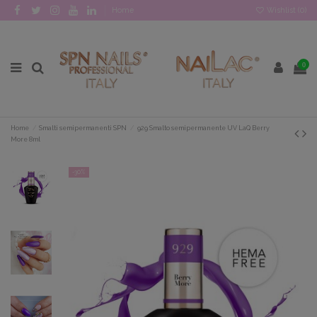
Home
Wishlist (
0
)
0
Home
Smalti semipermanenti SPN
929 Smalto semipermanente UV LaQ Berry
More 8ml
-30%