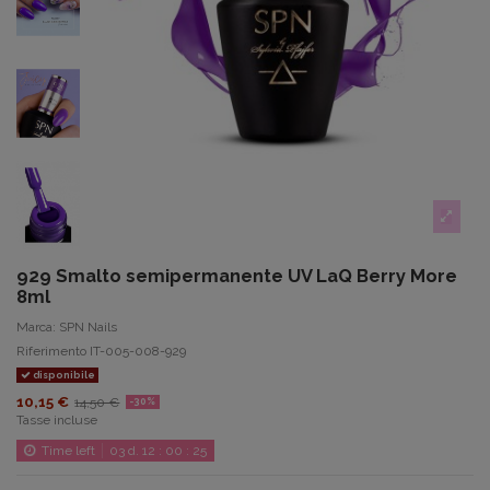
929 Smalto semipermanente UV LaQ Berry More
8ml
Marca:
SPN Nails
Riferimento
IT-005-008-929
disponibile
10,15 €
14,50 €
-30%
Tasse incluse
Time left
03
d.
12
:
00
:
25