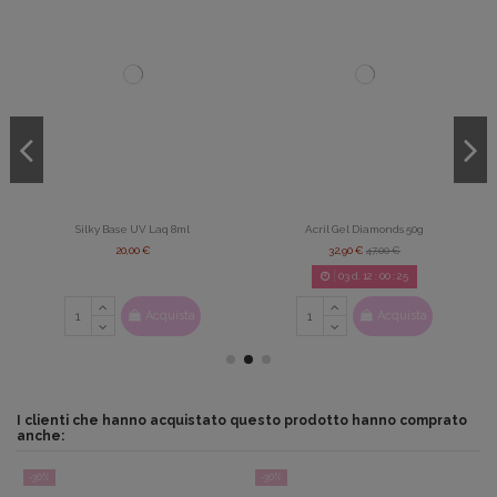
Silky Base UV Laq 8ml
Acril Gel Diamonds 50g
20,00 €
32,90 €
47,00 €
03
d.
12
:
00
:
25
Acquista
Acquista
I clienti che hanno acquistato questo prodotto hanno comprato
anche:
-30%
-30%