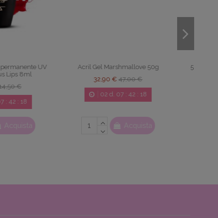
 semipermanente UV
846 Smalto semipermanente UV
icky Neon 8ml
LaQ SuperStar 8ml
15 €
14,50 €
10,15 €
14,50 €
2
d.
07
:
42
:
17
02
d.
07
:
42
:
17
Acquista
Acquista