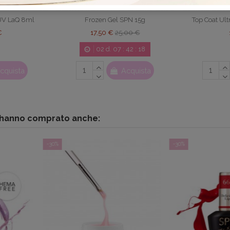
UV LaQ 8ml
Frozen Gel SPN 15g
Top Coat Ul
€
17,50 €
25,00 €
02
d.
07
:
42
:
17
cquista
Acquista
o hanno comprato anche:
-30%
-30%