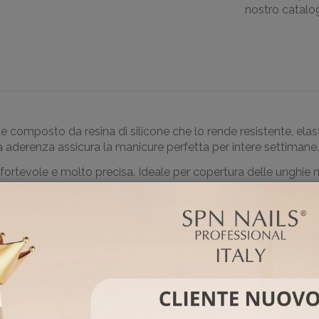
nostro catalogo
mente composto da resina di silicone che lo rende resistente, 
a aderenza assicura la manicure perfetta per intere settimane.
fortevole e molto precisa. Ideale per copertura delle unghie n
gel, acril gel e acrilico, non seccano e non provocan0 le crep
ggere differenze potrebbero essere dovute dalle impostazioni de