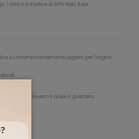
, i corsi e le inizitive di SPN Nails Italia.
elastico e contemporaneamente leggero per l'unghia
aturali.
ature.
llo schermo attraverso il quale si guardano.