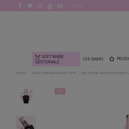
Home
SOFTWARE
PROD
CHI SIAMO
GESTIONALE
Home
Smalti semipermanenti SPN
893 Smalto semipermanente U
-30%