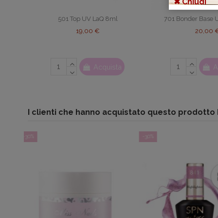
✖ Chiudi
501 Top UV LaQ 8ml
701 Bonder Base 
19,00 €
20,00 
Acquista
A
I clienti che hanno acquistato questo prodott
-30%
-30%