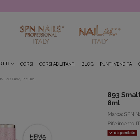
OTTI
CORSI
CORSI ABILITANTI
BLOG
PUNTI VENDITA
V LaQ Pinky Pie 8ml
893 Smal
8ml
Marca:
SPN Na
Riferimento
I
disponibile