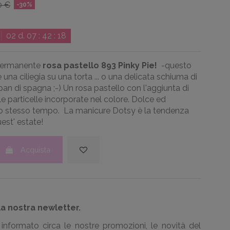
0 €
-30%
02
d.
07
:
42
:
17
permanente
rosa pastello 893 Pinky Pie!
-
questo
una ciliegia su una torta ... o una delicata schiuma di
pan di spagna ;-) Un rosa pastello con l'aggiunta di
e particelle incorporate nel colore.
Dolce ed
lo stesso tempo
.
La manicure Dotsy è la tendenza
uest' estate!
Acquista
la nostra newletter.
informato circa le nostre promozioni, le novità del