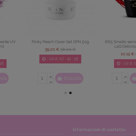
rmanente UV
916 Smalto semipermanente UV
867 Smalto
 8ml
LaQ Mono White 8ml
LaQ Br
50 €
10,15 €
14,50 €
10,
42
:
17
02
d.
07
:
42
:
17
0
cquista
Acquista
Informazioni di contatto