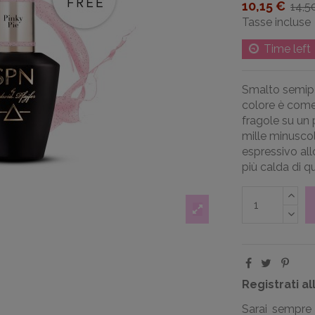
10,15 €
14,5
Tasse incluse
Time left
Smalto semi
colore è come 
fragole su un 
mille minuscol
espressivo al
più calda di q
Registrati al
Sarai sempre 