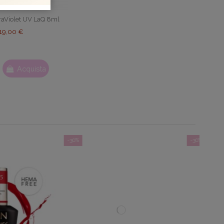
traViolet UV LaQ 8ml
19,00 €
Acquista
-30%