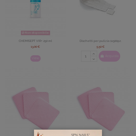
Non disponibile
CHEMISEPT VIR+ 250 ml
Dischetti per pulizia 1x500pz.
13,00 €
5,50 €
Acquista
View