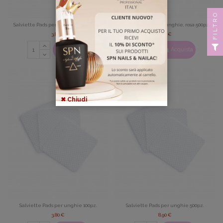
FILTRO
Salviette Pads per unghie, rosa 100pz.
Salviette Pads per unghie, rosa 500pz.
3,80 €
8,90 €
Acquista
Acquista
✖ Chiudi
Salviette Pads per unghie 100pz.
Salviette Pads per unghie 500pz.
3,80 €
8,90 €