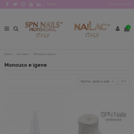
Home
Wishlist (
0
)
0
Home
Accessori
Monouso e igene
Monouso e igene
Nome, dalla A alla Z
7