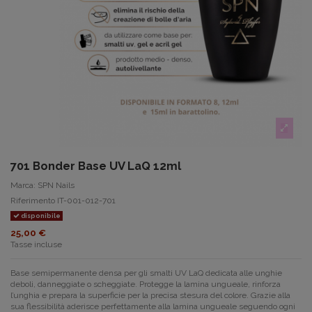
701 Bonder Base UV LaQ 12ml
Marca:
SPN Nails
Riferimento
IT-001-012-701
disponibile
25,00 €
Tasse incluse
Base semipermanente densa per gli smalti UV LaQ dedicata alle unghie
deboli, danneggiate o scheggiate. Protegge la lamina ungueale, rinforza
l’unghia e prepara la superficie per la precisa stesura del colore. Grazie alla
sua flessibilità aderisce perfettamente alla lamina ungueale seguendo ogni