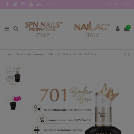
Home
Wishlist (
0
)
0
Home
Smalti semipermanenti SPN
701 Bonder Base UV LaQ 12ml