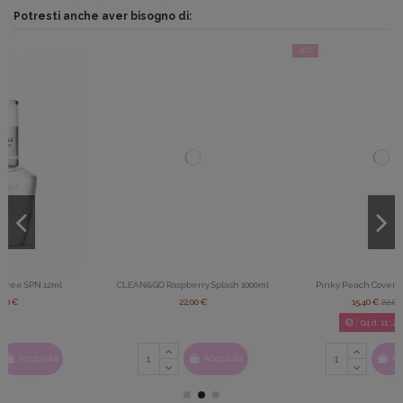
Potresti anche aver bisogno di:
-30%
CLEAN&GO Raspberry Splash 1000ml
Pinky Peach Cover Gel SPN 15g
22,00 €
15,40 €
22,00 €
04
d.
11
:
22
:
47
Acquista
Acquista