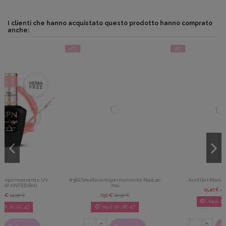
I clienti che hanno acquistato questo prodotto hanno comprato
anche:
-40%
-30%
#362 Smalto semipermanente NaiLac
Acril Gel Marshmallove 20g
7ml
15,40 €
22,00 €
7,50 €
12,50 €
04
d.
11
:
22
:
47
04
d.
10
:
28
:
47