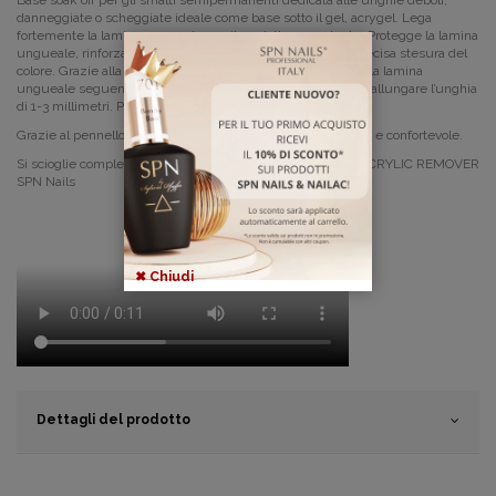
Base soak off per gli smalti semipermanenti dedicata alle unghie deboli,
danneggiate o scheggiate ideale come base sotto il gel, acrygel. Lega
fortemente la lamina ungueale con il prodotto sovrastante. Protegge la lamina
ungueale, rinforza l’unghia e prepara la superficie per la precisa stesura del
colore. Grazie alla sua flessibilità aderisce perfettamente alla lamina
ungueale seguendo ogni movimento dell’unghia. Possibile allungare l’unghia
di 1-3 millimetri. Puo essere usata come base per i gel.
Grazie al pennello piatto applicazione del prodotto è precisa e confortevole.
Si scioglie completamente in pochi minuti con
HYBRID & ACRYLIC REMOVER
SPN Nails
✖ Chiudi
Dettagli del prodotto