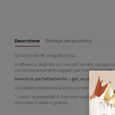
Descrizione
Dettagli del prodotto
Smalto soak off olografico rosa.
A differenza degli altri sul mercato, smalto semip
contemporaneamente leggero per l'unghia naturale.
Aderisce perfettamente
a
gel, acril gel, acrlic
L'eccellente resistenza assicura la manicure perfetta 
* i colori rappresentati in foto sono realistici; le l
attraverso il quale si guarda
.