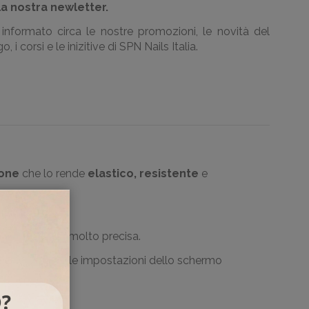
la nostra newletter.
informato circa le nostre promozioni, le novità del
, i corsi e le inizitive di SPN Nails Italia.
cone
che lo rende
elastico, resistente
e
confortevole e molto precisa.
essere dovute alle impostazioni dello schermo