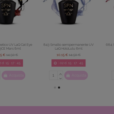
LaQ 12ml
531 Smalto semipermanente UV
872 Smalto
LaQ I Miss U 8ml
LaQ C
€
10,15 €
14,50 €
10,
02
d.
15
:
17
:
44
0
cquista
Acquista