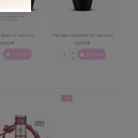
 Base UV LaQ 12ml
Top Coat UltraViolet UV LaQ 12ml
25,00 €
25,00 €
Acquista
Acquista
-30%