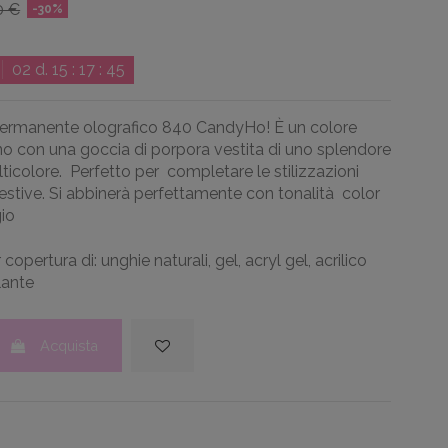
0 €
-30%
02
d.
15
:
17
:
44
ermanente olografico 840 CandyHo! È un colore
no con una goccia di porpora vestita di uno splendore
ticolore. Perfetto per completare le stilizzazioni
 estive. Si abbinerà perfettamente con tonalità
color
gio
 copertura di: unghie naturali, gel, acryl gel, acrilico
lante
Acquista