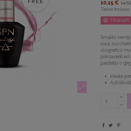
10,15 €
14,5
Tasse incluse
Time left
Smalto semip
rosa zuccheri
olografico mul
primaverili ed
pastello o gri
Ideale per
Autollivel