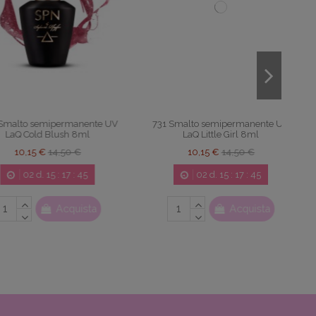
Non disponibile
 semipermanente UV
894 Smalto semipermanente UV
indrella 8ml
LaQ I Don't Pink So 8ml
15 €
14,50 €
10,15 €
14,50 €
2
d.
15
:
17
:
44
02
d.
15
:
17
:
44
Acquista
View