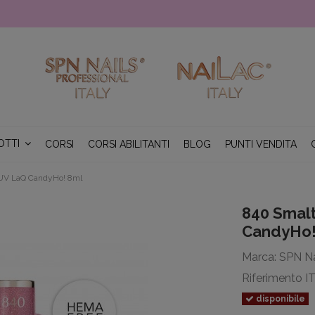
OTTI
CORSI
CORSI ABILITANTI
BLOG
PUNTI VENDITA
UV LaQ CandyHo! 8ml
840 Smal
CandyHo!
Marca:
SPN Na
Riferimento
I
disponibile