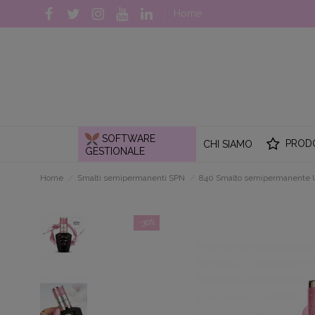
Home
SOFTWARE
PROD
CHI SIAMO
GESTIONALE
Home
Smalti semipermanenti SPN
840 Smalto semipermanente 
-30%