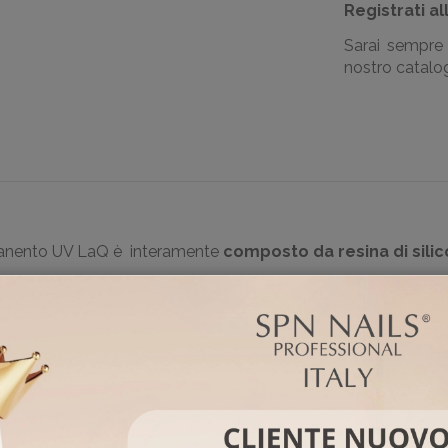
Registrati al
Sarai sempre 
nostro catalogo
ermanento UV LaQ è interamente
composto da resina di sili
o e all'unghia naturale.
fino a 5 settimane. Grazie al pennello piatto l’applicazione è 
eggere differenze che potrebbero essere riscontrate potrebbero 