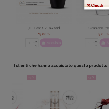
✖ Chiudi
500 Base UV LaQ 8ml
Clean and Pr
19,00 €
9,00 €
Acquista
A
I clienti che hanno acquistato questo prodott
-30%