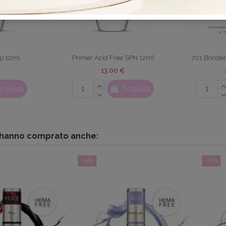
ep 12ml
Primer Acid Free SPN 12ml
701 Bonder
13,00 €
cquista
Acquista
o hanno comprato anche:
-30%
-30%