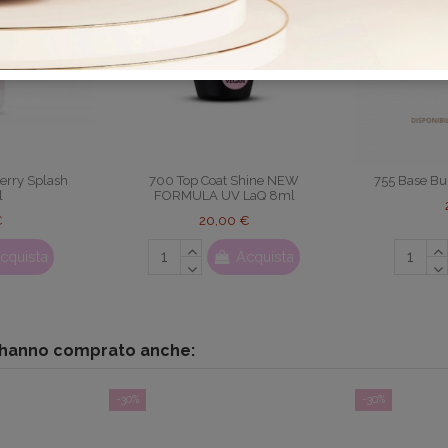
rry Splash
700 Top Coat Shine NEW
755 Base Bu
l
FORMULA UV LaQ 8ml
€
20,00 €
cquista
Acquista
o hanno comprato anche:
-30%
-30%