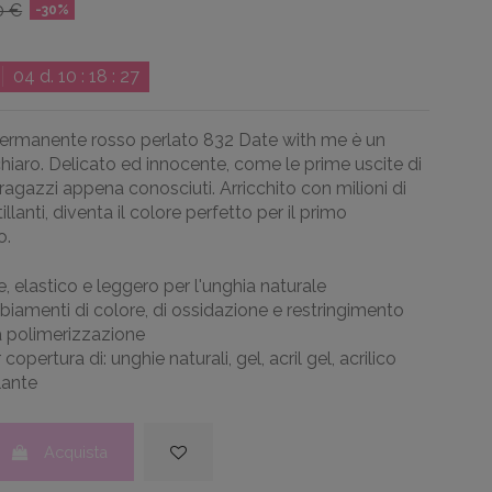
0 €
-30%
04
d.
10
:
18
:
26
ermanente rosso perlato 832 Date with me
è un
hiaro. Delicato ed innocente, come le prime uscite di
 ragazzi appena conosciuti.
Arricchito con milioni di
tillanti, diventa il colore perfetto per il primo
o.
, elastico e leggero per l'unghia naturale
iamenti di colore, di
ossidazione
e
restringimento
a polimerizzazione
 copertura di: unghie naturali, gel, acril gel, acrilico
lante
Acquista