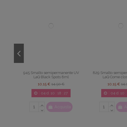
te UV
945 Smalto semipermanente UV
829 Smalto semipe
ml
LaQ Black Spots 8ml
LaQ Come clo
10,15 €
14,50 €
10,15 €
14,
04
d.
10
:
18
:
26
04
d.
10
:
a
Acquista
A