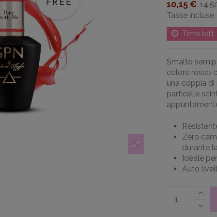
10,15 €
14,5
Tasse incluse
Time left
Smalto semip
colore rosso c
una coppia di
particelle scin
appuntament
Resistente
Zero camb
durante l
Ideale per
Auto livel