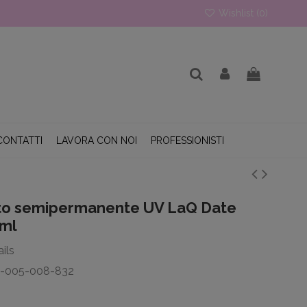
Wishlist (
0
)
CONTATTI
LAVORA CON NOI
PROFESSIONISTI
to semipermanente UV LaQ Date
8ml
ils
T-005-008-832