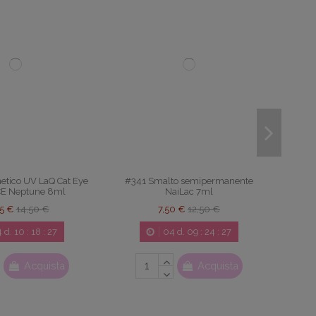
tico UV LaQ Cat Eye
#341 Smalto semipermanente
CE Neptune 8ml
NaiLac 7ml
15 €
14,50 €
7,50 €
12,50 €
4
d.
10
:
18
:
26
04
d.
09
:
24
:
26
Acquista
Acquista