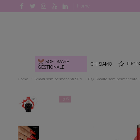
Home
SOFTWARE
PROD
CHI SIAMO
GESTIONALE
Home
Smalti semipermanenti SPN
832 Smalto semipermanente 
-30%