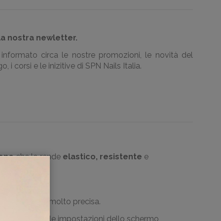
la nostra newletter.
informato circa le nostre promozioni, le novità del
, i corsi e le inizitive di SPN Nails Italia.
cone
che lo rende
elastico, resistente
e
confortevole e molto precisa.
essere dovute alle impostazioni dello schermo