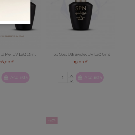
ild Me! UV LaQ 12ml
Top Coat UltraViolet UV LaQ 8ml
26,00 €
19,00 €
Acquista
Acquista
-40%