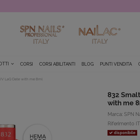
OTTI
CORSI
CORSI ABILITANTI
BLOG
PUNTI VENDITA
UV LaQ Date with me 8ml
832 Smal
with me 
Marca:
SPN Na
Riferimento
I
disponibile