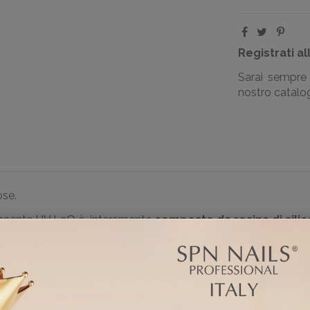
Registrati al
Sarai sempre 
nostro catalogo
ose.
ermanento UV LaQ è interamente
composto da resina di sili
o e all'unghia naturale.
fino a 5 settimane. Grazie al pennello piatto l’applicazione è 
eggere differenze che potrebbero essere riscontrate potrebbero 