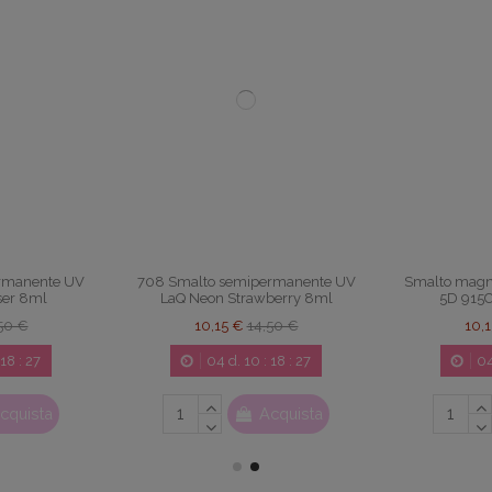
rmanente UV
708 Smalto semipermanente UV
Smalto magne
ser 8ml
LaQ Neon Strawberry 8ml
5D 915
50 €
10,15 €
14,50 €
10,
18
:
26
04
d.
10
:
18
:
26
0
cquista
Acquista