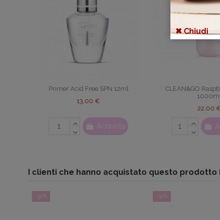
✖ Chiudi
Primer Acid Free SPN 12ml
CLEAN&GO Raspbe
1000m
13,00 €
22,00 
Acquista
A
I clienti che hanno acquistato questo prodott
-30%
-30%