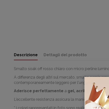
Descrizione
Dettagli del prodotto
Smalto soak off rosso chiaro con micro perline lumin
A differenza degli altri sul mercato, smalto semip
contemporaneamente leggero per l'unghia naturale.
Aderisce perfettamente
a
gel, acril gel, acrlic
L'eccellente resistenza assicura la manicure perfetta 
* i colori rappresentati in foto sono realistici; le l