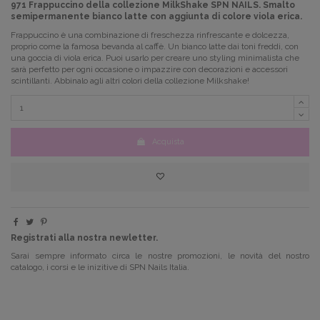
971 Frappuccino della collezione MilkShake SPN NAILS. Smalto
semipermanente bianco latte con aggiunta di colore viola erica.
Frappuccino è una combinazione di freschezza rinfrescante e dolcezza,
proprio come la famosa bevanda al caffè.
Un bianco latte dai toni freddi, con
una goccia di viola erica.
Puoi usarlo per creare uno styling minimalista che
sarà perfetto per ogni occasione o impazzire con decorazioni e accessori
scintillanti.
Abbinalo agli altri colori della collezione Milkshake!
Acquista
Registrati alla nostra newletter.
Sarai sempre informato circa le nostre promozioni, le novità del nostro
catalogo, i corsi e le inizitive di SPN Nails Italia.