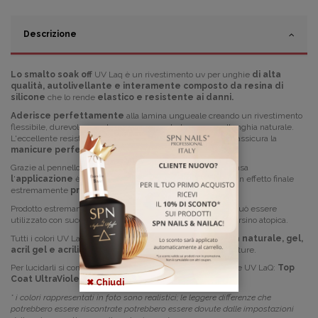
Descrizione
Lo smalto soak off
UV Laq è un rivestimento uv per unghie
di alta
qualità, autolivellante e interamente composto da resina di
silicone
che lo rende
elastico e resistente a
i danni.
Aderisce perfettamente
alla lamina ungueale creando un rivestimento
flessibile,
durevole e
contemporaneamente leggero per l'unghia naturale.
L'eccellente resistenza del colore e
massima aderenza
assicura la
manicure perfetta per intere settimane
.
Grazie al pennello corto e piatto e la consistenza medio-densa
l
'
applicazione
è
veloce
e
confortevole
assicurando un effetto finale
estremamente
preciso
e omogeneo su tutta la superficie.
Prodotto estremamente delicato per la l'unghia naturale e può essere
utilizzato con successo da persone con pelle sensibile e persino atopica.
Tutti i colori
UV LaQ
aderiscono perfettamente
con
l'
unghia naturale, gel,
acril gel e acrilico
,
non seccano e non provocano le crepature.
Per lucidarli si consiglia di usare uno dei Top della collezione UV LaQ:
Top
Coat UltraViolet
✖ Chiudi
* i colori rappresentati in foto sono realistici; le leggere differenze che
potrebbero essere riscontrate potrebbero essere dovute dalle impostazio
ni