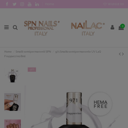
Home
Wishlist (
0
)
0
Home
Smalti semipermanenti SPN
971 Smalto semipermanente UV LaQ
Frappuccino 8ml
-30%