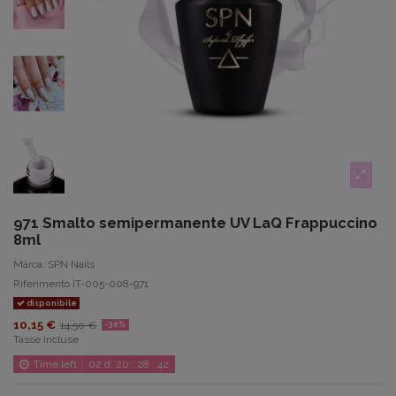
971 Smalto semipermanente UV LaQ Frappuccino
8ml
Marca:
SPN Nails
Riferimento
IT-005-008-971
disponibile
10,15 €
14,50 €
-30%
Tasse incluse
Time left
02
d.
20
:
28
:
42