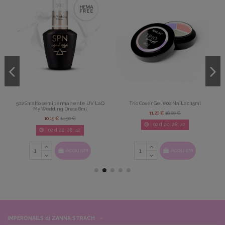
502 Smalto semipermanente UV LaQ
Trio Cover Gel #02 NaiLac 15ml
My Wedding Dress 8ml
11,20 €
16,00 €
10,15 €
14,50 €
02
d.
20
:
28
:
42
02
d.
20
:
28
:
42
Acquista
Acquista
IMPERONAILS di ZANNA STRACH