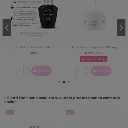
701 Bonder Base UV LaQ 8ml
MilkyBoomer eXpres Gel SPN 15g
20,00 €
17,50 €
25,00 €
02
d.
20
:
28
:
42
Acquista
Acquista
I clienti che hanno acquistato questo prodotto hanno comprato
anche:
-30%
-30%