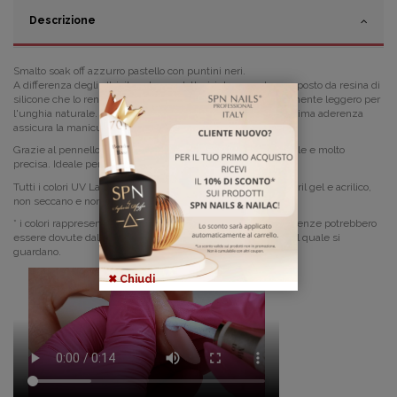
Descrizione
Smalto soak off azzurro pastello con puntini neri.
A differenza degli altri, il nostro prodotto è interamente composto da resina di
silicone che lo rende resistente, elastico e contemporaneamente leggero per
l'unghia naturale. L'eccellente resistenza del colore e massima aderenza
assicura la manicure perfetta per intere settimane.
Grazie al pennello piatto l'applicazione è veloce, confortevole e molto
precisa. Ideale per copertura delle unghie naturali.
Tutti i colori UV LaQ aderiscono perfettamente con il gel, acril gel e acrilico,
non seccano e non provocan0 le crepature.
* i colori rappresentati in foto sono realistici; le leggere differenze potrebbero
essere dovute dalle impostazioni dello schermo attraverso il quale si
guardano.
✖ Chiudi