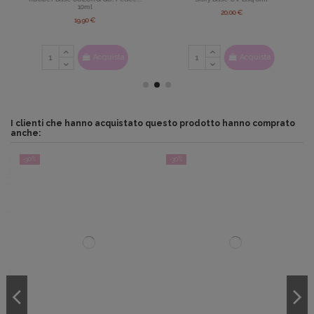
10ml
20,00 €
19,90 €
Acquista
Acquista
I clienti che hanno acquistato questo prodotto hanno comprato
anche:
-30%
-30%