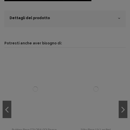
Dettagli del prodotto
Potresti anche aver bisogno di:
Rubber Base COLOR & GO! Peace...
Silky Base UV Laq 8ml