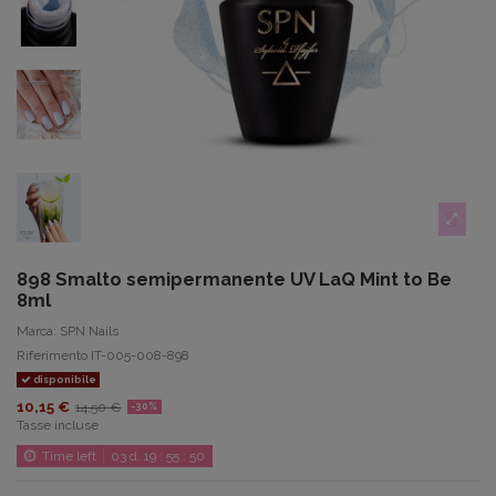
898 Smalto semipermanente UV LaQ Mint to Be
8ml
Marca:
SPN Nails
Riferimento
IT-005-008-898
disponibile
10,15 €
14,50 €
-30%
Tasse incluse
Time left
03
d.
19
:
55
:
50