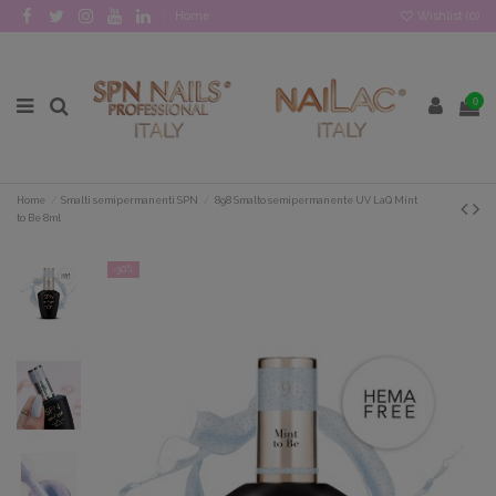
Home
Wishlist (
0
)
0
Home
Smalti semipermanenti SPN
898 Smalto semipermanente UV LaQ Mint
to Be 8ml
-30%