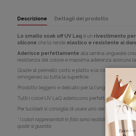
Descrizione
Dettagli del prodotto
Lo smalto soak off
UV
Laq
è un
rivestimento per
silicone
che lo rende
elastico e resistente a
i dan
Aderisce perfettamente
alla lamina ungueale crea
resistenza del colore e massima aderenza assicura l
Grazie al pennello corto e piatto e la consistenza m
omogeneo su tutta la superficie.
Prodotto leggero e delicato per la l'unghia naturale 
Tutti i colori
UV LaQ
aderiscono perfettamente
con
l'
Per lucidarli si consiglia di usare uno dei Top della c
* i colori rappresentati in foto sono realistici; le legg
quale si guarda.