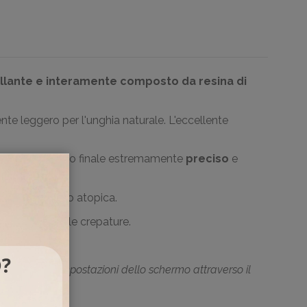
ellante e interamente composto da resina di
e leggero per l'unghia naturale.
L'eccellente
rando un effetto finale estremamente
preciso
e
ibile e persino atopica.
n provocano le crepature.
 dovute dalle impostazio
ni dello schermo attraverso il