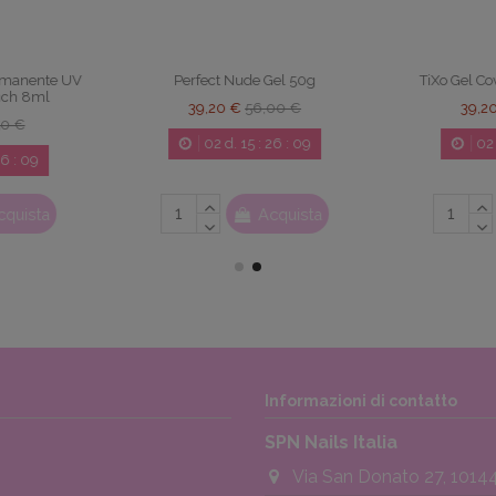
Non
Gel 50g
TiXo Gel Cover Nude SPN 50g
Lampada D
00 €
39,20 €
56,00 €
26
:
08
02
d.
15
:
26
:
08
cquista
Acquista
Informazioni di contatto
SPN Nails Italia
Via San Donato 27, 10144