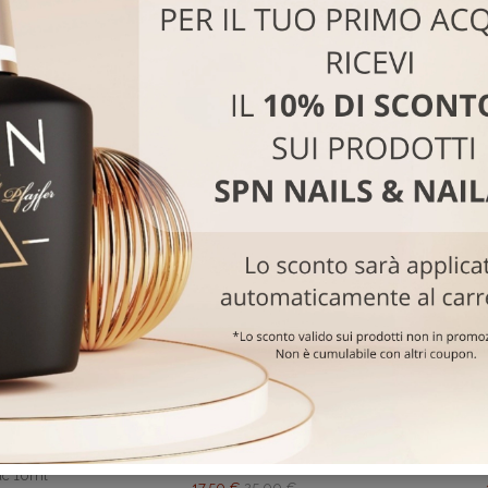
-30%
ipermanente
Frozen Gel SPN 15g
Rubber 
ac 10ml
17,50 €
25,00 €