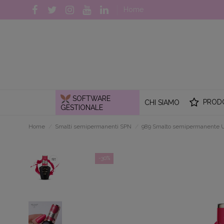
Home
SOFTWARE
PROD
CHI SIAMO
GESTIONALE
Home
Smalti semipermanenti SPN
989 Smalto semipermanente
-30%