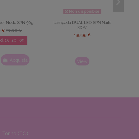
 disponibile
UAL LED SPN Nails
Rubber Base COLOR & GO! Be
36W
Cover! 10ml
199,99 €
19,90 €
Acquista
View
 Torino (TO)