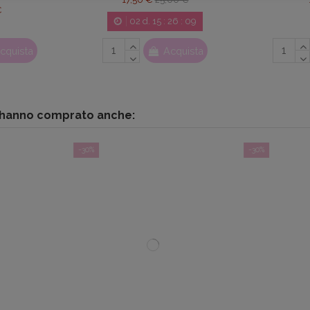
€
02
d.
15
:
26
:
08
cquista
Acquista
o hanno comprato anche:
-30%