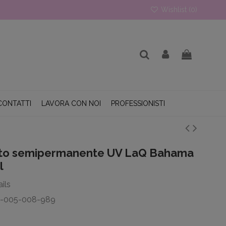
Wishlist (
0
)
CONTATTI
LAVORA CON NOI
PROFESSIONISTI
to semipermanente UV LaQ Bahama
l
ils
T-005-008-989