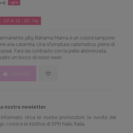
0 €
-30%
02
d.
15
:
26
:
08
ermanente 989 Bahama Mama è un colore lampone
me una calamita.
Una sfumatura carismatica, piena di
ppeal.
Farà da c
ontrasto con la pelle abbronzata,
salto un tocco di rosso neon.
Acquista
la nostra newletter.
informato circa le nostre promozioni, le novità del
, i corsi e le inizitive di SPN Nails Italia.