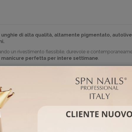
 unghie di alta qualità, altamente pigmentato, autoliv
ni.
ndo un rivestimento flessibile,
durevole e
contemporaneament
a
manicure perfetta per intere settimane
.
edio-densa
l
'
applicazione
è
veloce
e
confortevole
assicu
e può essere utilizzato con successo da persone con pelle sens
unghia naturale, gel, acrygel e acrilico
,
non seccano e no
ollezione UV LaQ:
Top Coat UltraViolet
ere differenze che potrebbero essere riscontrate potrebbero essere