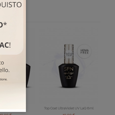
Base UV LaQ 8ml
Top Coat UltraViolet UV LaQ 8ml
19,00 €
19,00 €