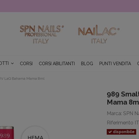
OTTI
CORSI
CORSI ABILITANTI
BLOG
PUNTI VENDITA
 UV LaQ Bahama Mama 8ml
989 Smal
Mama 8m
Marca:
SPN Na
Riferimento
I
disponibile