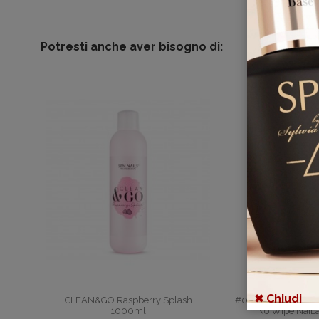
Potresti anche aver bisogno di:
✖ Chiudi
CLEAN&GO Raspberry Splash
#003 Top Coat sem
1000ml
No Wipe NaiL