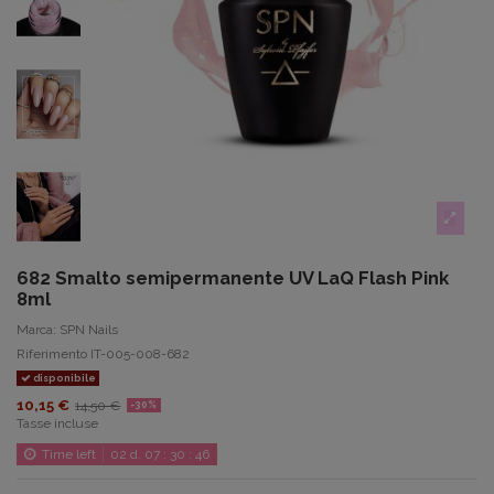
682 Smalto semipermanente UV LaQ Flash Pink
8ml
Marca:
SPN Nails
Riferimento
IT-005-008-682
disponibile
10,15 €
14,50 €
-30%
Tasse incluse
Time left
02
d.
07
:
30
:
46