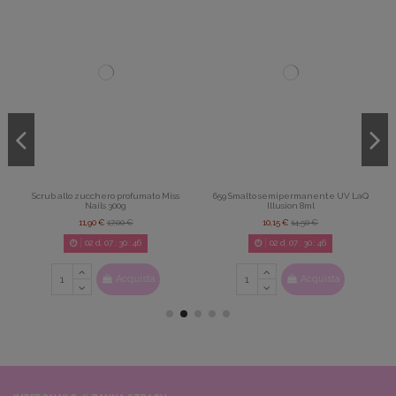
Scrub allo zucchero profumato Miss
659 Smalto semipermanente UV LaQ
Nails 300g
Illusion 8ml
11,90 €
17,00 €
10,15 €
14,50 €
02
d.
07
:
30
:
46
02
d.
07
:
30
:
46
Acquista
Acquista