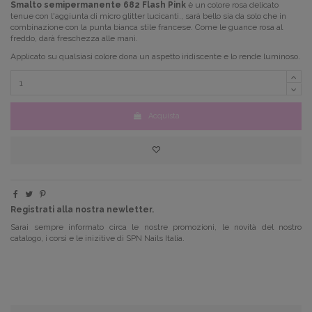
Smalto semipermanente
682 Flash Pink
è un colore rosa delicato
tenue con l'aggiunta di micro glitter
lucicanti.
, sarà bello sia da solo che in
combinazione con la punta bianca stile francese.
Come le guance rosa al
freddo, darà freschezza alle mani.
Applicato su qualsiasi colore dona un aspetto iridiscente e lo rende luminoso.
Acquista
Registrati alla nostra newletter.
Sarai sempre informato circa le nostre promozioni, le novità del nostro
catalogo, i corsi e le inizitive di SPN Nails Italia.