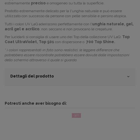
estremamente
preciso
e omogeneo su tutta la superficie.
Prodotto estremamente delicato per la l'unghia naturale e può essere
utilizzato con successo da persone con pelle sensibile e persino atopica.
Tutti i colori
UV LaQ
aderiscono perfettamente
con
l'
unghia naturale, gel,
acril gel e acrilico
,
non seccano e non provocano le crepature.
Per lucidarli si consiglia di usare uno dei Top della collezione UV LaQ:
Top
Coat UltraViolet,
Top 501
con dispersione o
700 Top Shine.
* i colori rappresentati in foto sono realistici; le leggere differenze che
potrebbero essere riscontrate potrebbero essere dovute dalle impostazioni
dello schermo attraverso il quale si guarda.
Dettagli del prodotto
Potresti anche aver bisogno di:
-30%