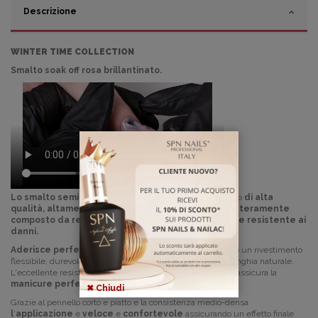
Descrizione
WINTER TIME COLLECTION
Smalto soak off rosa brillantinato.
Lo smalto semipermanente
UV Laq è uno smalto ibrido
di alta
qualità, altamente pigmentato, autolivellante e interamente
composto da resina di silicone
che lo rende
elastico e resistente a
i
danni.
Aderisce perfettamente
alla lamina ungueale creando un rivestimento
flessibile,
durevole e
contemporaneamente leggero per l'unghia naturale.
L'eccellente resistenza del colore e
massima aderenza
assicura la
manicure perfetta per intere settimane
.
✖ Chiudi
Grazie al pennello corto e piatto e la consistenza medio-densa
l
'
applicazione
è
veloce
e
confortevole
assicurando un effetto finale