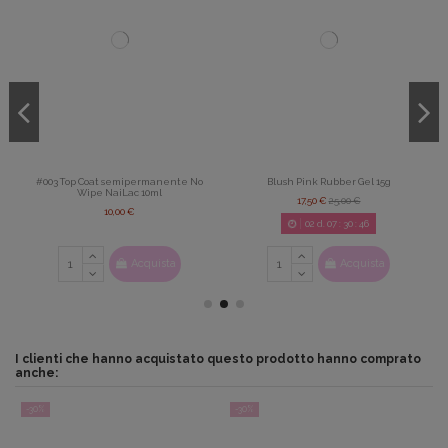
#003 Top Coat semipermanente No
Blush Pink Rubber Gel 15g
Wipe NaiLac 10ml
17,50 €
25,00 €
10,00 €
02
d.
07
:
30
:
46
Acquista
Acquista
I clienti che hanno acquistato questo prodotto hanno comprato
anche:
-30%
-30%