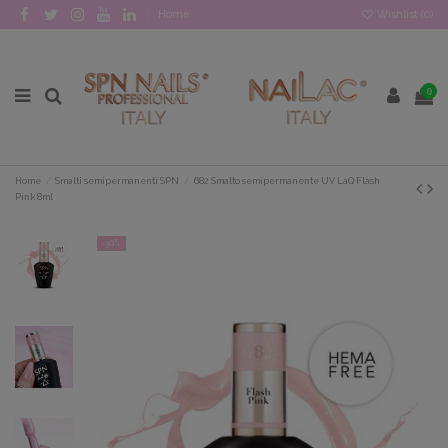
Home
Wishlist (
0
)
0
Home
Smalti semipermanenti SPN
682 Smalto semipermanente UV LaQ Flash
Pink 8ml
-30%