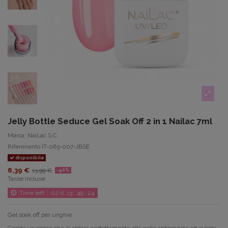
Jelly Bottle Seduce Gel Soak Off 2 in 1 Nailac 7ml
Marca:
NaiLac S.C.
Riferimento
IT-063-007-JBSE
disponibile
8,39 €
13,99 €
-40%
Tasse incluse
Time left
02
d.
13
:
49
:
23
Gel soak off per unghie.
Cerchi un colore che si abbini perfettamente alla pelle abbronzata ed evochi