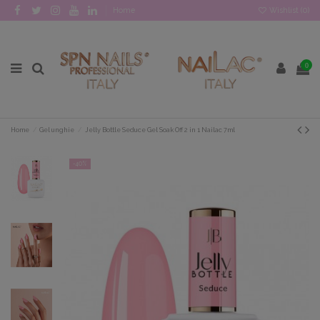
Home
Wishlist (
0
)
0
Home
Gel unghie
Jelly Bottle Seduce Gel Soak Off 2 in 1 Nailac 7ml
-40%