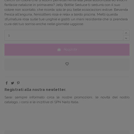
fantasie natalizie in primavera?
Jelly Bottle Seduce ti sedurrà con il suo
colore non scontato, che ricorda solo le più belle associazioni estive.
Bevanda
fresca all'anguria, fenicottero rosa e relax a bordo piscina.
Metti questa
sfumatura rosa sulle tue unghie e goditi un mani resistente che si prenderà
cura del tuo sorriso anche nelle giornate uggiose.
Acquista
Registrati alla nostra newletter.
Sarai sempre informato circa le nostre promozioni, le novità del nostro
catalogo, i corsi e le inizitive di SPN Nails Italia.