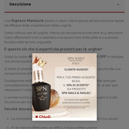
Descrizione
Una
Express Manicure
pronta in pochi istanti grazie all'e
liminazione rapida
ed efficace delle imperfezioni delle unghie.
Solido rinforzo per le unghie. Manicure resistente anche
oltre le 4 settimane.
Colori affascinanti che si abbinano a qualsiasi tono della pelle e a qualsiasi
tonalità della lamina ungueale.
È questo ciò che ti aspetti dai prodotti per le unghie?
Scopri la nostra
#NOVITÀ!
Jelly Bottle
, ovvero i gel
SOAK OFF
in bottiglia,
che dovrai assolutamente provare!
Si tratta di prodotti
2 in 1
con i quali velocizzerai il tuo lavoro grazie alla sua
composizione di
base
e
gel costruttore
.
Guadagnerai anche tempo durante la rimozione: le Jelly Bottle sono gel
completamente solubili, così come gli smalti semipermanenti, e non sarà
necessario l'utilizzo di una fresa.
Li amerai anche per la loro formula che ti permetterà di indossarli in tutta
sicurezza per più di 4 settimane!
Perché dovresti averli?
✖ Chiudi
La consistenza medio-densa e autolivellante velocizzerà il tuo lavoro
In 30 minuti effettuerai un refill o il ritocco delle unghie