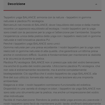
Descrizione
Tappetini yoga BALANCE: armonia con la natura - tappetini in gomma
naturale e plastica PU ecologica.
Benvenuti nel mondo di BALANCE, dove l'equilibrio del corpo e della mente
incontra un approccio equilibrato all'ecologia. I nostri tappetini per lo yoga
sono creati con la passione per lo yoga e l'attenzione per l'ambiente. Scoprite
l'esperienza unica della pratica dello yoga con i tappetini realizzati in gomma
naturale e nell'innovativa plastica PU.
Perché i tappetini yoga BALANCE sono unici:
Gomma naturale per una presa eccellente: I nostri tappetini per lo yoga sono
realizzati in gomma naturale di alta qualità, che garantisce un'ottima presa
anche in condizioni difficili. Questo è fondamentale per mantenere la stabilità
e la sicurezza durante la pratica.
Plastica PU ecologica: BALANCE non si preoccupa solo del vostro benessere,
ma anche di quello del nostro pianeta. Utilizziamo plastica PU ecologica, che
non solo è estremamente resistente, ma è anche completamente
biodegradabile. Ciò significa che il vostro tappetino da yoga BALANCE, alla
fine del suo utilizzo, tornerà alla natura, senza lasciare alcuna impronta
ambientale.
Eleganza e stile: i nostri tappetini combinano funzionalità ed estetica.
Disponibili in una varietà di disegni e colori, i tappetini da yoga BALANCE non
sono solo uno strumento per la pratica, ma anche un'espressione del vostro
stile individuale.
Facilità di manutenzione: Rendono la pratica dello yoga ancora più piacevole. I
nostri tappetini sono facili da mantenere puliti: basta strofinarli delicatamente