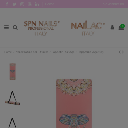
Home
Wishlist (
0
)
0
Home
Attrezzature per il fitness
Tappetini da yoga
Tappetino yoga 1103