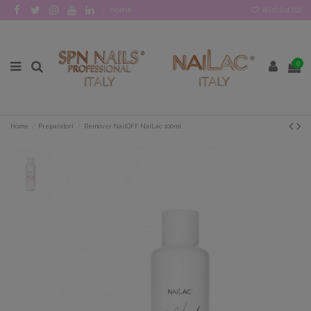
Home
Wishlist (
0
)
0
Home
Preparatori
Remover NailOFF NaiLac 100ml