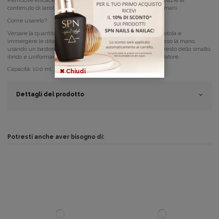
Remuove
efficacemente prodotti per unghie tipo soak off, grazie al
contenuto di lanolina non secca la pelle ed è delicato per le mani.
Come usarelo?
Versare la quantità necessaria di # NailOFF in una piccola ciotola e
immergere le dita in essa per alcuni minuti.
Dopo aver rimosso la mano,
usando un bastoncino di legno, rimuovere delicatamente il resto dello smalto
ibrido e uniformare la lamina ungueale con un baffer o lucidatore.
Capacità: 100 ml
✖ Chiudi
Dettagli del prodotto
Potresti anche aver bisogno di: