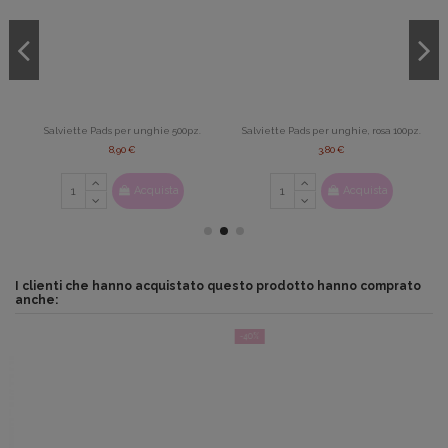
Salviette Pads per unghie 500pz.
Salviette Pads per unghie, rosa 100pz.
8,90 €
3,80 €
Acquista
Acquista
I clienti che hanno acquistato questo prodotto hanno comprato
anche:
-40%