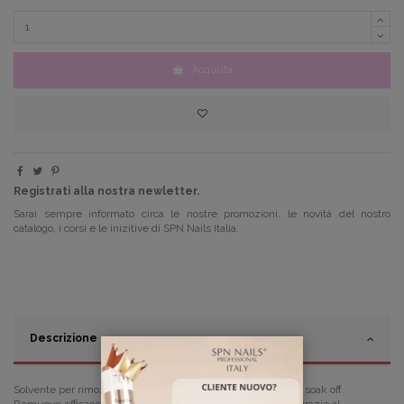
Acquista
Registrati alla nostra newletter.
Sarai sempre informato circa le nostre promozioni, le novità del nostro
catalogo, i corsi e le inizitive di SPN Nails Italia.
Descrizione
Solvente per rimozione dello smalto semipermanente e gel soak off.