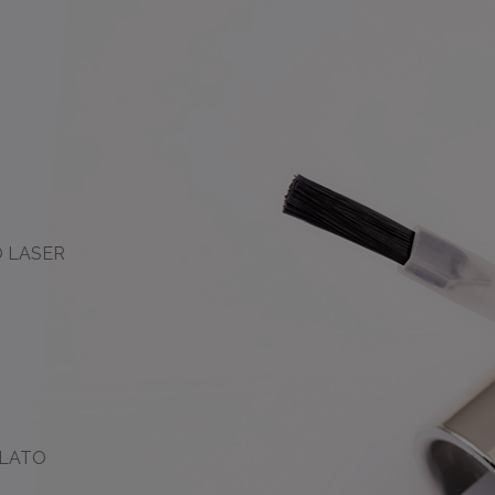
 LASER
ILATO