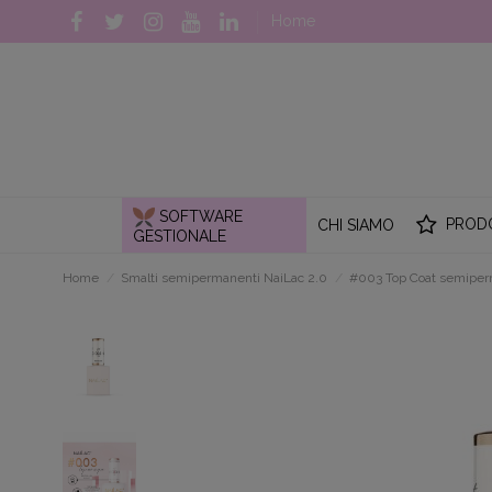
Home
SOFTWARE
PROD
CHI SIAMO
GESTIONALE
Home
Smalti semipermanenti NaiLac 2.0
#003 Top Coat semipe