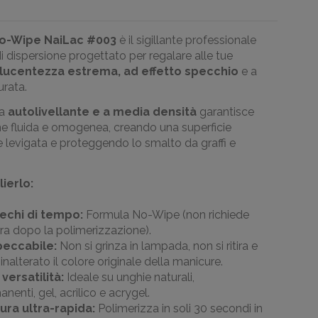
o-Wipe NaiLac #003
è il sigillante professionale
i dispersione progettato per regalare alle tue
lucentezza estrema, ad effetto specchio
e a
urata.
la
autolivellante e a media densità
garantisce
ne fluida e omogenea, creando una superficie
 levigata e proteggendo lo smalto da graffi e
ierlo:
echi di tempo:
Formula No-Wipe (non richiede
ra dopo la polimerizzazione).
eccabile:
Non si grinza in lampada, non si ritira e
nalterato il colore originale della manicure.
versatilità:
Ideale su unghie naturali,
enti, gel, acrilico e acrygel.
ura ultra-rapida:
Polimerizza in soli 30 secondi in