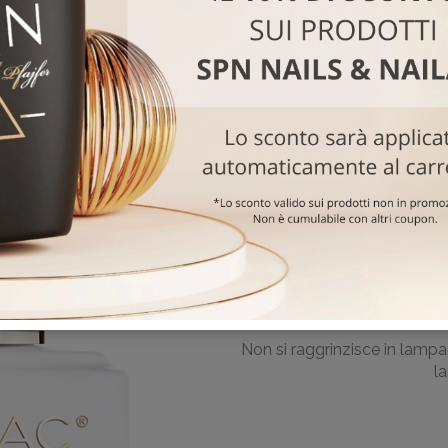
Facile da a
Destinato 
Non si raggrinzisce in lampa
l