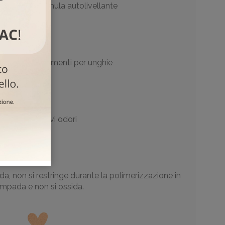
pplicare - formula autolivellante
a tutti i rivestimenti per unghie
Privo dai cattivi odori
da, non si restringe durante la polimerizzazione in
ampada e non si ossida.