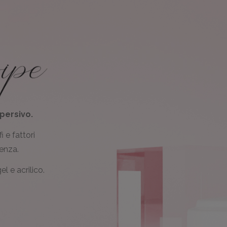
persivo.
i e fattori
tenza.
l e acrilico.