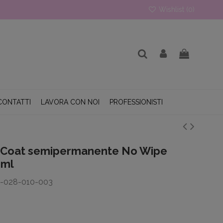
Wishlist (
0
)
CONTATTI
LAVORA CON NOI
PROFESSIONISTI
 Coat semipermanente No Wipe
0ml
T-028-010-003