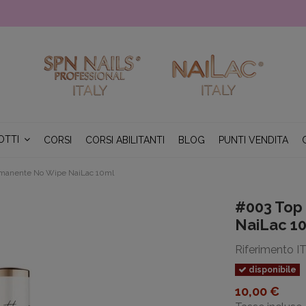
OTTI
CORSI
CORSI ABILITANTI
BLOG
PUNTI VENDITA
rmanente No Wipe NaiLac 10ml
#003 Top
NaiLac 1
Riferimento
I
disponibile
10,00 €