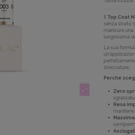
Tasse incluse
Il
Top Coat N
senza strato d
manicure una
lunghissima d
La sua formu
un'applicazio
perfettamente
sbeccature.
Perché scegl
Zero spr
sgrassatu
Resa imp
mantiene i
Massima 
semiperman
Asciugat