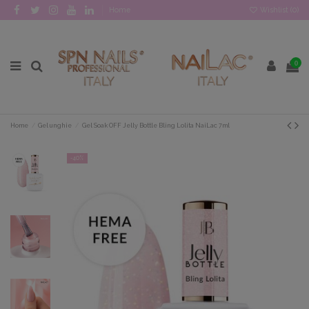
Home
Wishlist (
0
)
0
Home
Gel unghie
Gel Soak OFF Jelly Bottle Bling Lolita NaiLac 7ml
-40%