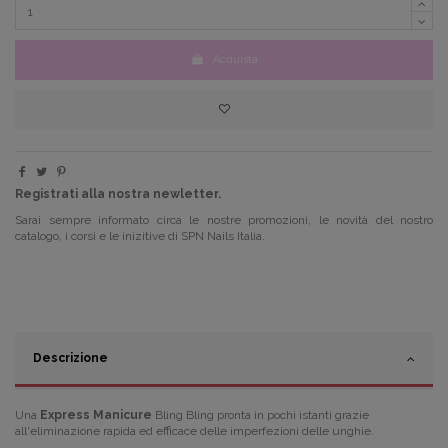
Acquista
Registrati alla nostra newletter.
Sarai sempre informato circa le nostre promozioni, le novità del nostro
catalogo, i corsi e le inizitive di SPN Nails Italia.
Descrizione
Una
Express Manicure
Bling Bling pronta in pochi istanti grazie
all'e
liminazione rapida ed efficace delle imperfezioni delle unghie.