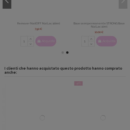
Remover NailOFF NaiLac 100ml
Base semipermanente STRONG Base
NaiLac 10ml
7,90 €
10,00 €
Acquista
Acquista
I clienti che hanno acquistato questo prodotto hanno comprato
anche:
-30%