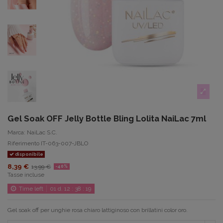
Gel Soak OFF Jelly Bottle Bling Lolita NaiLac 7ml
Marca:
NaiLac S.C.
Riferimento
IT-063-007-JBLO
disponibile
8,39 €
13,99 €
-40%
Tasse incluse
Time left
01
d.
12
:
38
:
19
Gel soak off per unghie rosa chiaro lattiginoso con brillatini color oro.