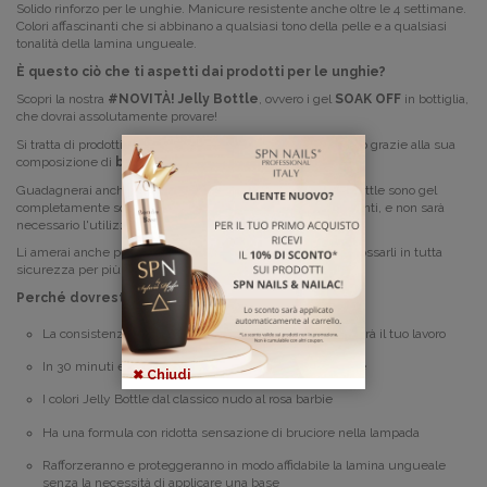
Solido rinforzo per le unghie. Manicure resistente anche
oltre le 4 settimane.
Colori affascinanti che si abbinano a qualsiasi tono della pelle e a qualsiasi
tonalità della lamina ungueale.
È questo ciò che ti aspetti dai prodotti per le unghie?
Scopri la nostra
#NOVITÀ!
Jelly Bottle
, ovvero i gel
SOAK OFF
in bottiglia,
che dovrai assolutamente provare!
Si tratta di prodotti
2 in 1
con i quali velocizzerai il tuo lavoro grazie alla sua
composizione di
base
e
gel costruttore
.
Guadagnerai anche tempo durante la rimozione: le Jelly Bottle sono gel
completamente solubili, così come gli smalti semipermanenti, e non sarà
necessario l'utilizzo di una fresa.
Li amerai anche per la loro formula che ti permetterà di indossarli in tutta
sicurezza per più di 4 settimane!
Perché dovresti averli?
La consistenza medio-densa e autolivellante velocizzerà il tuo lavoro
In 30 minuti effettuerai un refill o il ritocco delle unghie
✖ Chiudi
I colori Jelly Bottle
dal classico nudo al rosa barbie
Ha una formula con ridotta sensazione di bruciore nella lampada
Rafforzeranno e proteggeranno in modo affidabile la lamina ungueale
senza la necessità di applicare una base