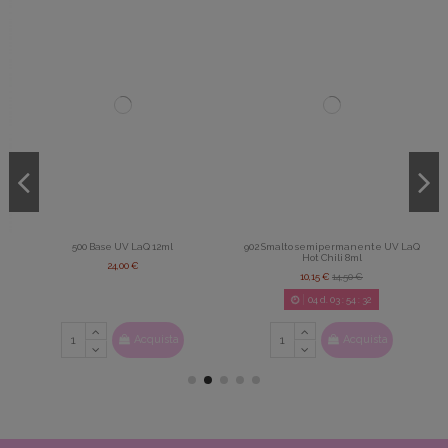
500 Base UV LaQ 12ml
902 Smalto semipermanente UV LaQ
Hot Chili 8ml
24,00 €
10,15 €
14,50 €
04
d.
03
:
54
:
31
Acquista
Acquista