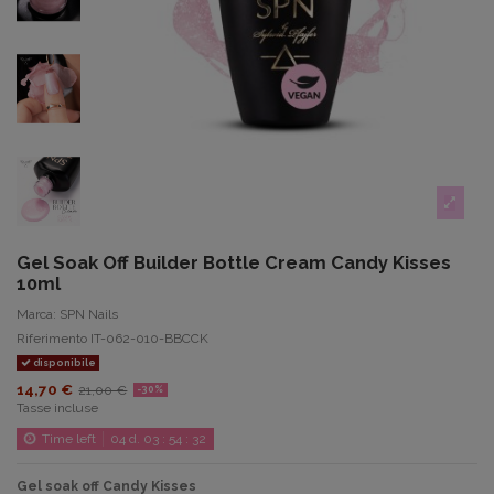
Gel Soak Off Builder Bottle Cream Candy Kisses
10ml
Marca:
SPN Nails
Riferimento
IT-062-010-BBCCK
disponibile
14,70 €
21,00 €
-30%
Tasse incluse
Time left
04
d.
03
:
54
:
31
Gel soak off Candy Kisses