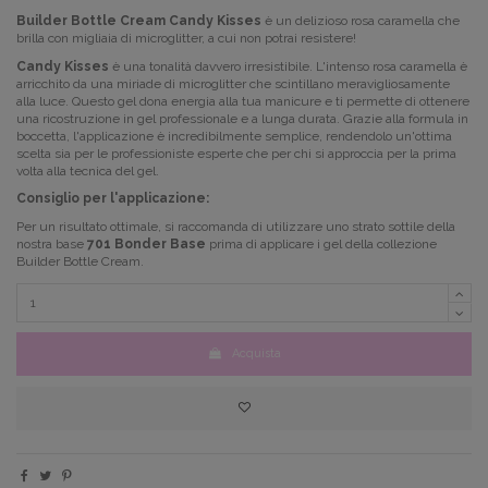
Builder Bottle Cream Candy Kisses
è un delizioso rosa caramella che
brilla con migliaia di microglitter, a cui non potrai resistere!
Candy Kisses
è una tonalità davvero irresistibile. L'intenso rosa caramella è
arricchito da una miriade di microglitter che scintillano meravigliosamente
alla luce. Questo gel dona energia alla tua manicure e ti permette di ottenere
una ricostruzione in gel professionale e a lunga durata. Grazie alla formula in
boccetta, l'applicazione è incredibilmente semplice, rendendolo un'ottima
scelta sia per le professioniste esperte che per chi si approccia per la prima
volta alla tecnica del gel.
Consiglio per l'applicazione:
Per un risultato ottimale, si raccomanda di utilizzare uno strato sottile della
nostra base
701 Bonder Base
prima di applicare i gel della collezione
Builder Bottle Cream.
Acquista