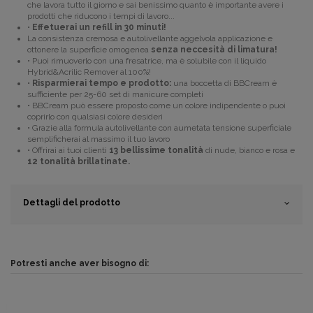
che lavora tutto il giorno e sai benissimo quanto è importante avere i
prodotti che riducono i tempi di lavoro...
•
Effetuerai un refill in 30 minuti!
La consistenza cremosa e autolivellante aggelvola applicazione e
ottonere la superficie omogenea
senza neccesità di limatura!
•
Puoi rimuoverlo con una fresatrice, ma è solubile con il liquido
Hybrid&Acrilic Remover al 100%!
•
Risparmierai tempo e prodotto:
una boccetta di BBCream è
sufficiente per 25-60 set di manicure completi
• BBCream può essere proposto come un colore indipendente o puoi
coprirlo con qualsiasi colore desideri
• Grazie alla formula autolivellante con aumetata tensione superficiale
semplificherai al massimo il tuo lavoro
• Offrirai ai tuoi clienti
13 bellissime tonalità
di nude, bianco e rosa e
12 tonalità brillatinate.
Dettagli del prodotto
Potresti anche aver bisogno di: