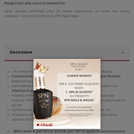
Registrati alla nostra newletter.
Sarai sempre informato circa le nostre promozioni, le novità del nostro
catalogo, i corsi e le inizitive di SPN Nails Italia.
Descrizione
Un rivestimento
rinforzante soak off
per le unghie naturali
Correzione
istantagnea di tutte le
irregolarità e imperfezioni
della lamina ungueale
L’eccellente resistenza e la
massima aderenza
assicurano una
manicure perfetta per intere settimane
Prodotto estremamente delicato sull’unghia naturale, grazie alla
formula HEMA FREE e VEGAN, per offrire la massima sicurezza per la
salute
Confezionati in bellissime boccette di vetro resistenti agli urti
Soluzione perfetta per tutte le donne che non hanno tempo per la
classica ricostruzione delle unghie.
✖ Chiudi
•
BBCream è perfetto anche per Te! In quanto onicotecnica