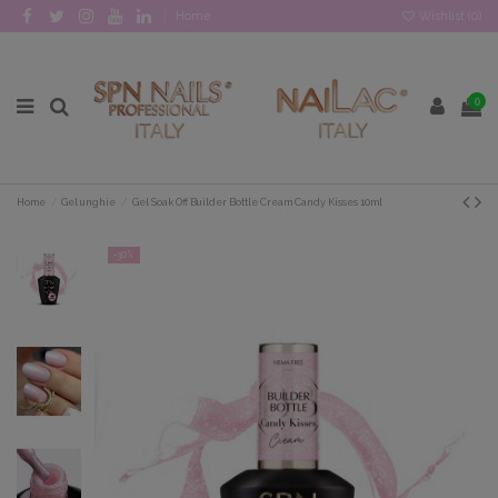
Home
Wishlist (
0
)
0
Home
Gel unghie
Gel Soak Off Builder Bottle Cream Candy Kisses 10ml
-30%