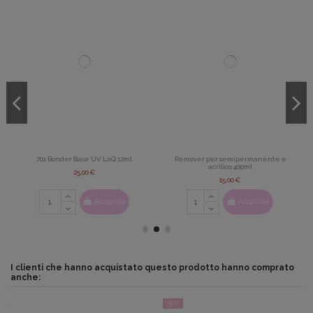
701 Bonder Base UV LaQ 12ml
Remover per semipermanente e
acrilico 400ml
25,00 €
15,00 €
Acquista
Acquista
I clienti che hanno acquistato questo prodotto hanno comprato
anche:
-30%