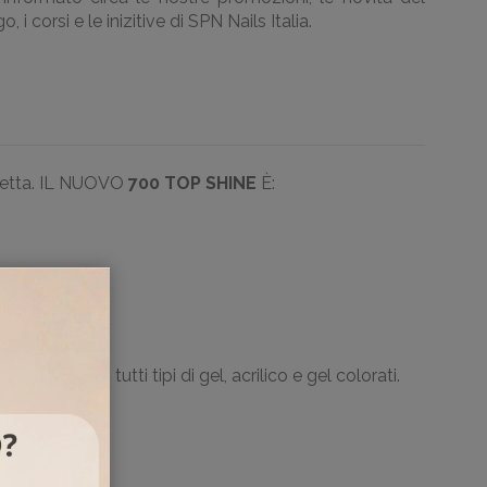
, i corsi e le inizitive di SPN Nails Italia.
rfetta. IL NUOVO
700 TOP SHINE
È:
i UV LaQ, tutti tipi di gel, acrilico e gel colorati.