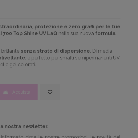
traordinaria, protezione e zero graffi per le tue
li
700 Top Shine UV LaQ
nella sua nuova
formula
 brillante
senza strato di dispersione
. Di media
livellante
, è perfetto per smalti semipermanenti UV
el e gel colorati.
Acquista
la nostra newletter.
informato circa le nostre promozioni, le novità del