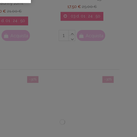
e Bunny 10ml
17,50 €
25,00 €
70 €
21,00 €
03
d.
01
:
24
:
49
3
d.
01
:
24
:
49
Acquista
Acquista
-30%