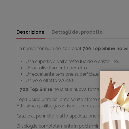
Descrizione
Dettagli del prodotto
La nuova formula del top coat
700 Top Shine no w
Una superficie dall'effetto lucido e cristallino.
Un'autolivellamento perfetto.
Un'eccellente tensione superficiale.
Un vero effetto WOW!
Il
700 Top Shine
nella sua nuova formula garantisce u
Top Lucido ultra brillante senza strato di dispersione. 
Altissima qualità, garantisce lucentezza durevole e mas
Grazie al pennello piatto applicazione del prodotto è
Si scioglie completamente in pochi minuti con
HYBRI