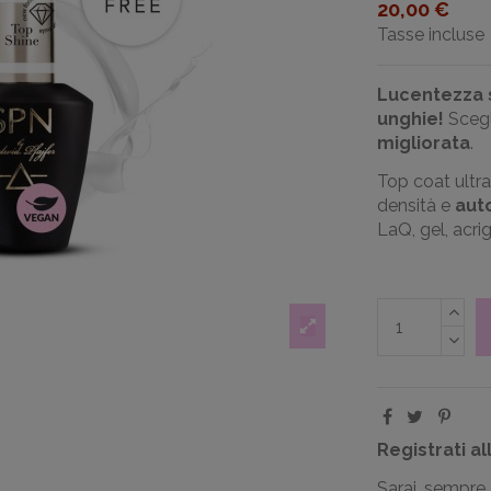
20,00 €
Tasse incluse
Lucentezza s
unghie!
Sceg
migliorata
.
Top coat ultra
densità e
auto
LaQ, gel, acrig
Registrati al
Sarai sempre 