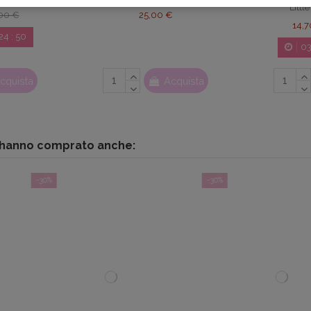
Littl
00 €
25,00 €
14,
24
:
49
0
cquista
Acquista
o hanno comprato anche:
-30%
-30%