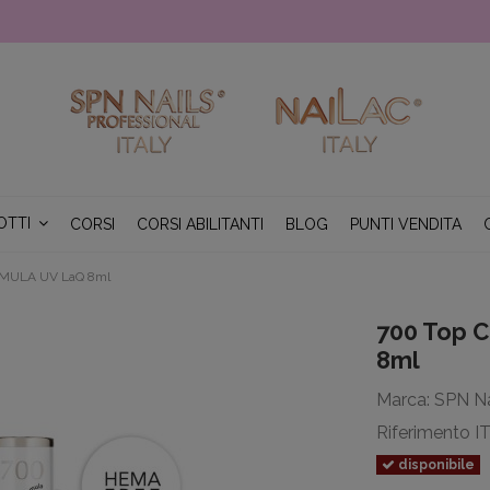
OTTI
CORSI
CORSI ABILITANTI
BLOG
PUNTI VENDITA
RMULA UV LaQ 8ml
700 Top 
8ml
Marca:
SPN Na
Riferimento
I
disponibile