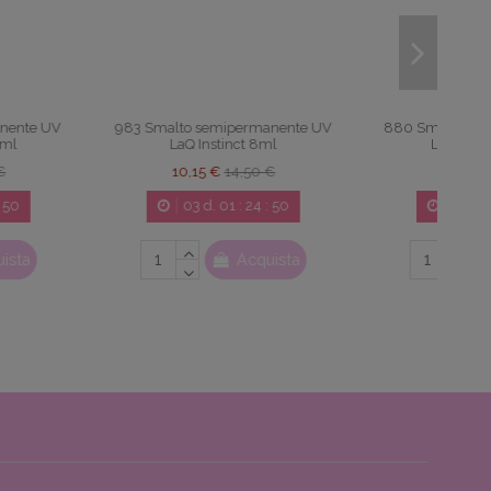
 semipermanente UV
880 Smalto semipermanente UV
Instinct 8ml
LaQ Rose Gold 8ml
15 €
14,50 €
10,15 €
14,50 €
3
d.
01
:
24
:
49
03
d.
01
:
24
:
49
Acquista
Acquista