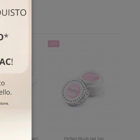
-30%
 Builder Bottle Cream
Perfect Blush Gel 15g