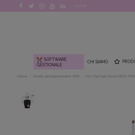
Home
SOFTWARE
PROD
CHI SIAMO
GESTIONALE
Home
Smalti semipermanenti SPN
700 Top Coat Shine NEW FO