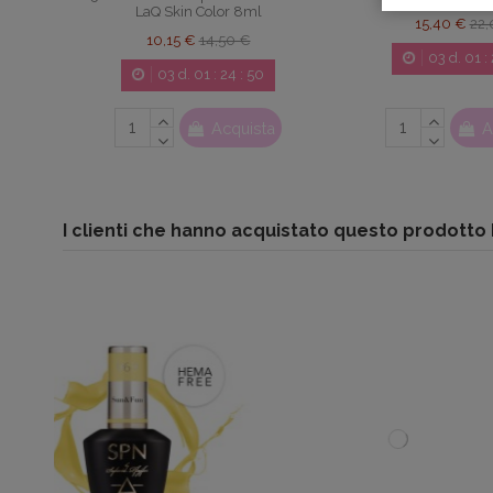
LaQ Skin Color 8ml
15,40 €
22,
10,15 €
14,50 €
03
d.
01
:
03
d.
01
:
24
:
49
Acquista
A
I clienti che hanno acquistato questo prodott
-30%