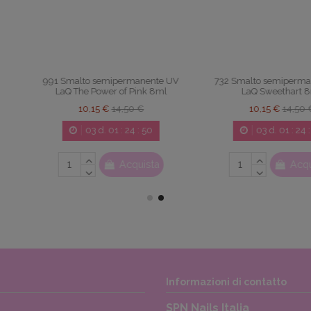
rmanente UV
732 Smalto semipermanente UV
983 Smalto
f Pink 8ml
LaQ Sweethart 8ml
LaQ 
50 €
10,15 €
14,50 €
10,
24
:
49
03
d.
01
:
24
:
49
0
cquista
Acquista
Informazioni di contatto
SPN Nails Italia