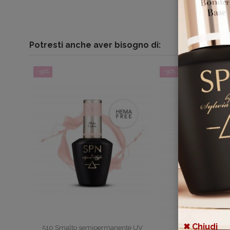
Potresti anche aver bisogno di:
-30%
-30%
✖ Chiudi
510 Smalto semipermanente UV
Cover Me! Gel