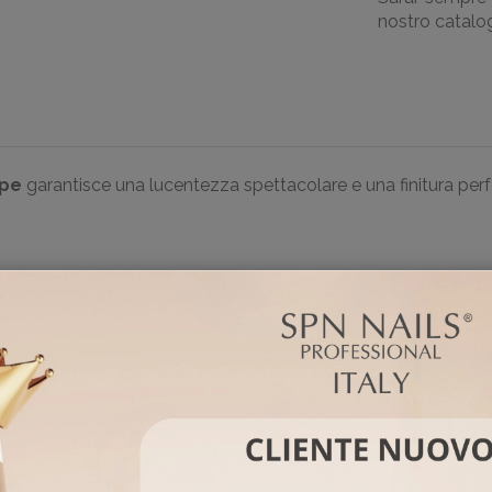
nostro catalogo
ipe
garantisce una lucentezza spettacolare e una finitura pe
na finitura perfetta per tutta la durata del trattamento.
Medio denso, autolivellante, adatto per gli smalti semipermanent
sima protezione contro i graffi ed i fattori esterni.
 precisa e confortevole.
D & ACRYLIC REMOVER SPN Nails